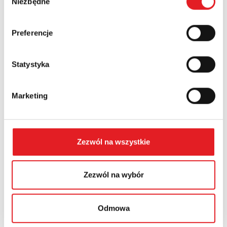
Niezbędne
zgody
Country:
Preferencje
Statystyka
Contents: *
Marketing
Zezwól na wszystkie
I consent to the processing of my personal data by
Relpol S.A. More information on the processing of
personal data in the
Privacy Policy
*
Zezwól na wybór
I have read the
Privacy Policy
*
Odmowa