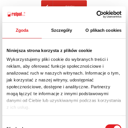
BACK
Zgoda
Szczegóły
O plikach cookies
Ask for the details of the offer
Niniejsza strona korzysta z plików cookie
Name: *
Wykorzystujemy pliki cookie do wybranych treści i
reklam, aby oferować funkcje społecznościowe i
analizować ruch w naszych witrynach. Informacje o tym,
Email: *
jak korzystać z naszej witryny, udostępniać
społecznościowe, dostępne i analityczne. Partnerzy
mogą łączyć te informacje z innymi podstawowymi
Company:
danymi od Ciebie lub uzyskiwanymi podczas korzystania
z ich usług.
Phone:
Wybór