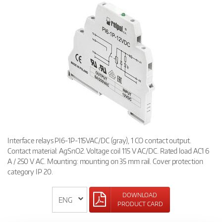
Interface relays PI6-1P-115VAC/DC (gray), 1 CO contact output.
Contact material: AgSnO2. Voltage coil 115 V AC/DC. Rated load AC1 6
A / 250 V AC. Mounting: mounting on 35 mm rail. Cover protection
category IP 20.
DOWNLOAD
PRODUCT CARD