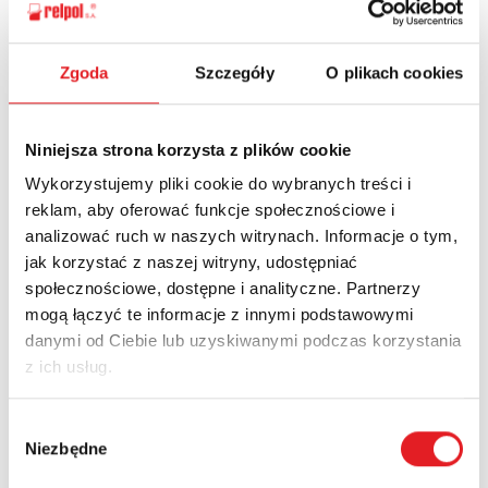
Ask for the details of the offer
Zgoda
Szczegóły
O plikach cookies
Name: *
Niniejsza strona korzysta z plików cookie
Wykorzystujemy pliki cookie do wybranych treści i
Email: *
reklam, aby oferować funkcje społecznościowe i
analizować ruch w naszych witrynach. Informacje o tym,
jak korzystać z naszej witryny, udostępniać
społecznościowe, dostępne i analityczne. Partnerzy
Company:
mogą łączyć te informacje z innymi podstawowymi
danymi od Ciebie lub uzyskiwanymi podczas korzystania
z ich usług.
Phone:
Wybór
Niezbędne
zgody
Country: