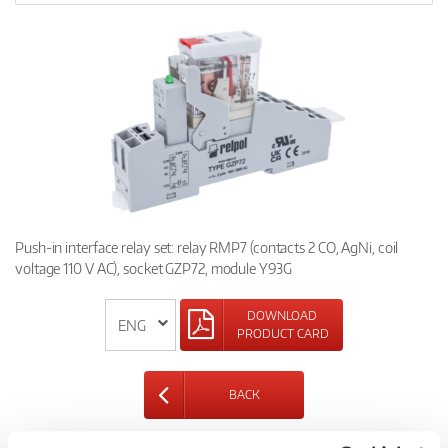
Push-in interface relay set: relay RMP7 (contacts 2 CO, AgNi, coil
voltage 110 V AC), socket GZP72, module Y93G
DOWNLOAD
PRODUCT CARD
BACK