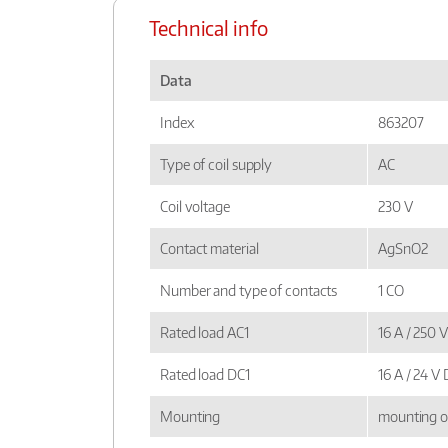
Technical info
Data
Index
863207
Type of coil supply
AC
Coil voltage
230 V
Contact material
AgSnO2
Number and type of contacts
1 CO
Rated load AC1
16 A / 250 
Rated load DC1
16 A / 24 V
Mounting
mounting o