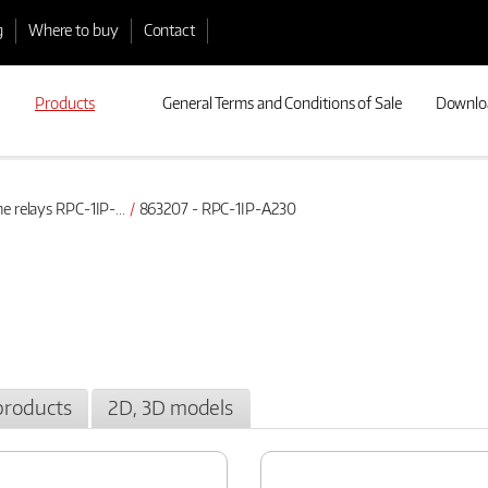
g
Where to buy
Contact
Products
General Terms and Conditions of Sale
Downlo
e relays RPC-1IP-...
863207 - RPC-1IP-A230
products
2D, 3D models