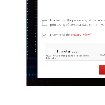
I consent to the processing of my perso
processing of personal data in the
Priva
I have read the
Privacy Policy
*