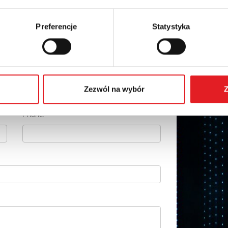
Preferencje
Statystyka
details of the offer
Email: *
Zezwól na wybór
Z
Phone: