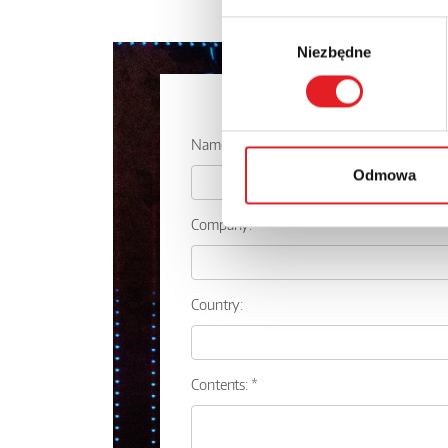
Wybór
Niezbędne
zgody
Ask for the 
Name: *
Odmowa
Company:
Country:
Contents: *