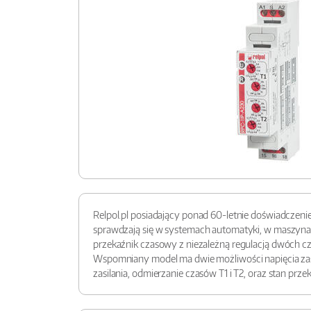
Relpol.pl posiadający ponad 60-letnie doświadczen
sprawdzają się w systemach automatyki, w maszynach
przekaźnik czasowy z niezależną regulacją dwóch czas
Wspomniany model ma dwie możliwości napięcia zasil
zasilania, odmierzanie czasów T1 i T2, oraz stan prz