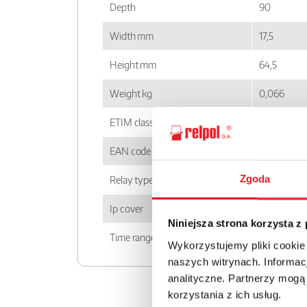
Depth
90
Width mm
17,5
Height mm
64,5
Weight kg
0,066
ETIM class
EC001439
EAN code
590000523
Zgoda
Relay type
RPC
Ip cover
IP 20
Niniejsza strona korzysta z
Time ranges
1 s; 10 s; 1 
Wykorzystujemy pliki cookie
naszych witrynach. Informacj
analityczne. Partnerzy mogą
korzystania z ich usług.