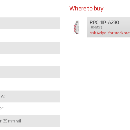
Where to buy
RPC-1IP-A230
( 863207 )
Ask Relpol for stock sta
V AC
 DC
n 35 mm rail