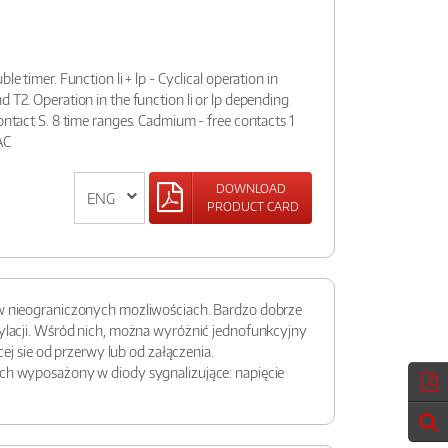
le timer. Function li + lp - Cyclical operation in
d T2. Operation in the function li or lp depending
contact S. 8 time ranges. Cadmium - free contacts 1
AC
DOWNLOAD
PRODUCT CARD
 w nieograniczonych mozliwościach. Bardzo dobrze
tylacji. Wśród nich, można wyróżnić jednofunkcyjny
ej sie od przerwy lub od załączenia.
ych wyposażony w diody sygnalizujące: napięcie