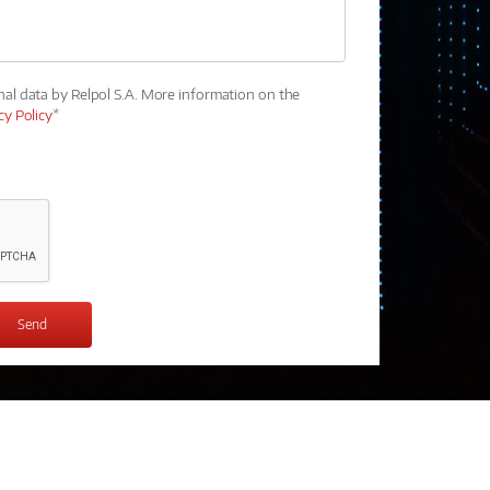
nal data by Relpol S.A. More information on the
cy Policy
*