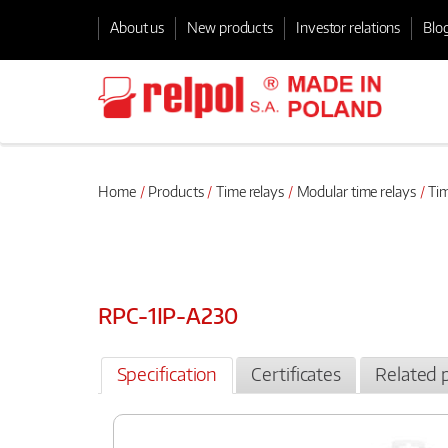
About us
New products
Investor relations
Blo
Home
Products
Time relays
Modular time relays
Tim
RPC-1IP-A230
Specification
Certificates
Related 