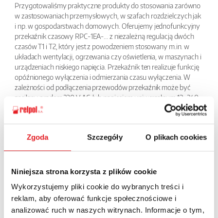
Przygotowaliśmy praktyczne produkty do stosowania zarówno
w zastosowaniach przemysłowych, w szafach rozdzielczych jak
i np. w gospodarstwach domowych. Oferujemy jednofunkcyjny
przekaźnik czasowy RPC-1EA-... z niezależną regulacją dwóch
czasów T1 i T2, który jest z powodzeniem stosowany m.in. w
układach wentylacji, ogrzewania czy oświetlenia, w maszynach i
urządzeniach niskiego napięcia. Przekaźnik ten realizuje funkcję
opóźnionego wyłączenia i odmierzania czasu wyłączenia. W
zależności od podłączenia przewodów przekaźnik może być
zasilany prądem 230 V AC, lub napięciem uniwersalnym 12...240
V AC/DC. To idealne urządzenie dla poszukujących
sprawdzonych rozwiązań.
Prezentowany model wyposażony jest w diody sygnalizujące
Zgoda
Szczegóły
O plikach cookies
zasilanie, odmierzany czas T1 i T2. Przekaźnik daje możliwość
ustawienia 8 zakresów czasowych od 1 sekundy do 10 dni oraz
płynną nastawę czasów 0,1...1.
Niniejsza strona korzysta z plików cookie
BACK
Wykorzystujemy pliki cookie do wybranych treści i
reklam, aby oferować funkcje społecznościowe i
analizować ruch w naszych witrynach. Informacje o tym,