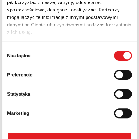
jak korzystać z naszej witryny, udostępniać
społecznościowe, dostępne i analityczne. Partnerzy
Ask for the details of the offer
mogą łączyć te informacje z innymi podstawowymi
danymi od Ciebie lub uzyskiwanymi podczas korzystania
Name: *
z ich usług.
Wybór
Email: *
Niezbędne
zgody
Preferencje
Company:
Statystyka
Phone:
Marketing
Country: