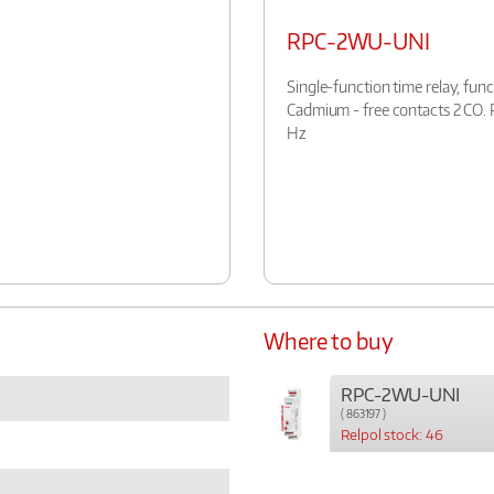
RPC-2WU-UNI
Single-function time relay, func
Cadmium - free contacts 2 CO.
Hz
Where to buy
RPC-2WU-UNI
( 863197 )
Relpol stock: 46