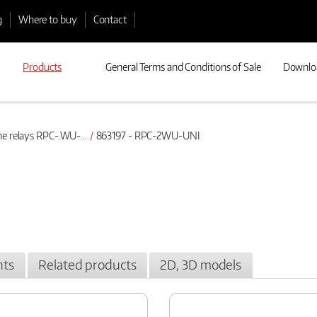
g
Where to buy
Contact
Products
General Terms and Conditions of Sale
Downlo
e relays RPC-.WU-...
863197 - RPC-2WU-UNI
ts
Related products
2D, 3D models