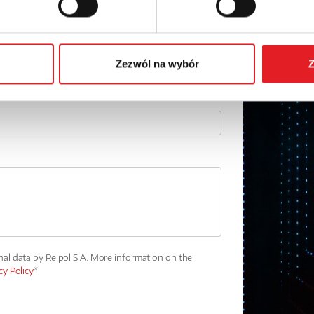
Phone:
Zezwól na wybór
Z
nal data by Relpol S.A. More information on the
cy Policy
*