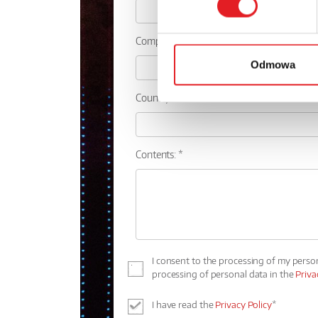
Company:
Odmowa
Country:
Contents: *
I consent to the processing of my perso
processing of personal data in the
Priva
I have read the
Privacy Policy
*