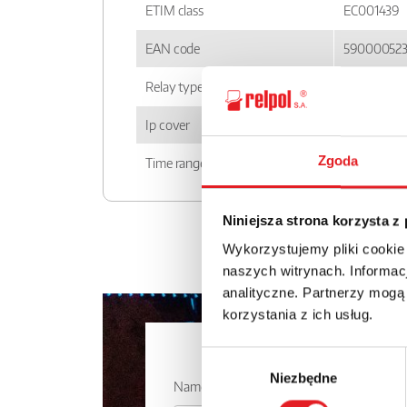
ETIM class
EC001439
EAN code
59000052
Relay type
RPC
Ip cover
IP 20
Zgoda
Time ranges
1 s; 10 s; 1 
Niniejsza strona korzysta z
Wykorzystujemy pliki cookie
naszych witrynach. Informacj
analityczne. Partnerzy mogą
korzystania z ich usług.
Ask for the 
Wybór
Niezbędne
zgody
Name: *