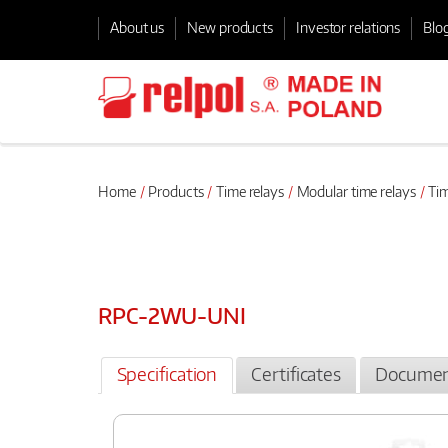
About us
New products
Investor relations
Blo
Home
Products
Time relays
Modular time relays
Tim
RPC-2WU-UNI
Specification
Certificates
Documen