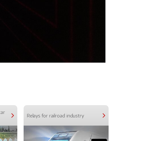
car
Relays for railroad industry
Relays for