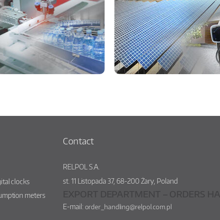
Contact
RELPOL S.A.
st.
11 Listopada 37
,
68-200
Żary
,
Poland
ital clocks
EXPORT DEPARTMENT – ORDERS HA
sumption meters
E-mail:
order_handling@relpol.com.pl