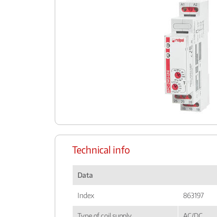
Technical info
Data
Index
863197
Type of coil supply
AC/DC