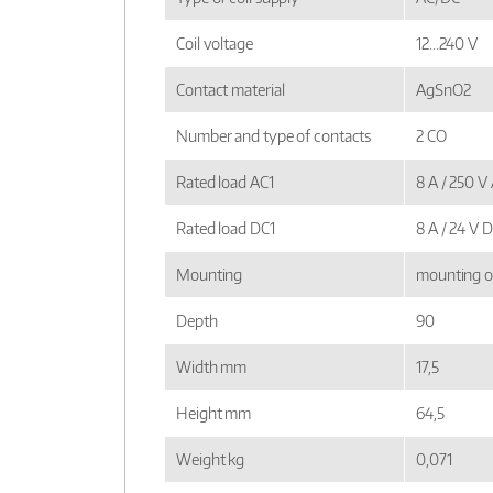
Coil voltage
12...240 V
Contact material
AgSnO2
Number and type of contacts
2 CO
Rated load AC1
8 A / 250 V
Rated load DC1
8 A / 24 V 
Mounting
mounting o
Depth
90
Width mm
17,5
Height mm
64,5
Weight kg
0,071