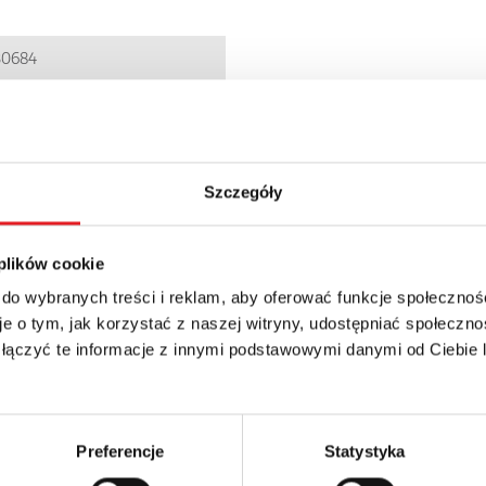
30684
Szczegóły
min.; 10 min.; 1 h; 10 h; 1 d; 10 d
 plików cookie
 do wybranych treści i reklam, aby oferować funkcje społecznoś
e o tym, jak korzystać z naszej witryny, udostępniać społeczno
 łączyć te informacje z innymi podstawowymi danymi od Ciebie
details of the offer
Preferencje
Statystyka
Email: *