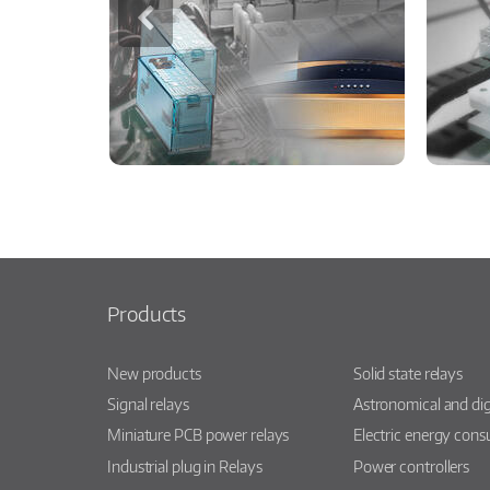
Products
New products
Solid state relays
Signal relays
Astronomical and dig
Miniature PCB power relays
Electric energy con
Industrial plug in Relays
Power controllers