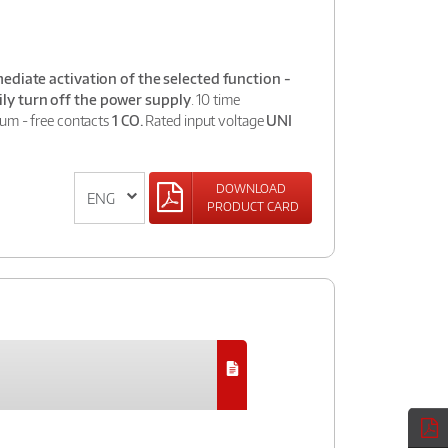
diate activation of the selected function -
ly turn off the power supply
. 10 time
ium - free contacts
1 CO.
Rated input voltage
UNI
DOWNLOAD
PRODUCT CARD