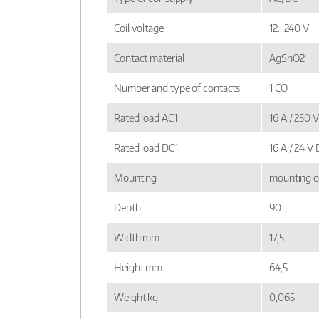
Coil voltage
12...240 V
Contact material
AgSnO2
Number and type of contacts
1 CO
Rated load AC1
16 A / 250 
Rated load DC1
16 A / 24 V
Mounting
mounting o
Depth
90
Width mm
17,5
Height mm
64,5
Weight kg
0,065