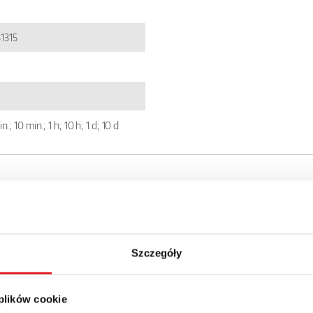
1315
min.; 10 min.; 1 h; 10 h; 1 d; 10 d
Szczegóły
 plików cookie