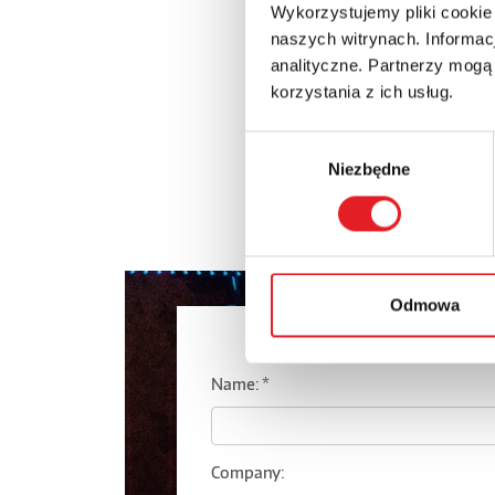
Wykorzystujemy pliki cookie
RPC-1MD-UNI.x_t
naszych witrynach. Informacj
analityczne. Partnerzy mogą
korzystania z ich usług.
RPC-1MD-UNI.STEP
Wybór
Niezbędne
zgody
Odmowa
Ask for the 
Name: *
Company: