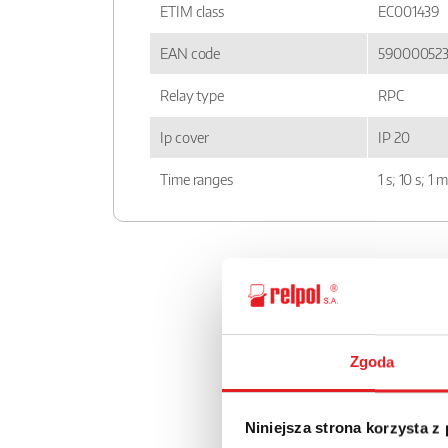
ETIM class
EC001439
EAN code
590000523
Relay type
RPC
Ip cover
IP 20
Time ranges
1 s; 10 s; 1 
RPC-1MD-UNI.IGS
RPC_1MD_UNI_view.dxf
Zgoda
RPC-1MD-UNI.PDF
Niniejsza strona korzysta z