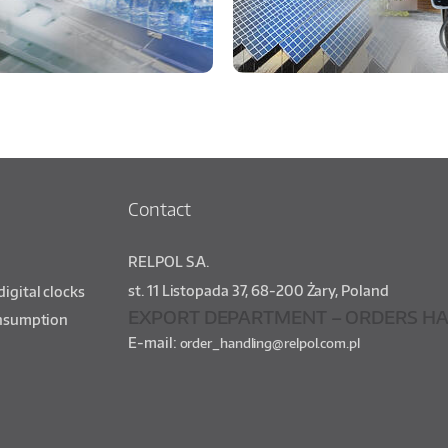
Contact
RELPOL S.A.
st.
11 Listopada 37
,
68-200
Żary
,
Poland
igital clocks
EXPORT DEPARTMENT – ORDERS HA
onsumption
E-mail:
order_handling@relpol.com.pl
s