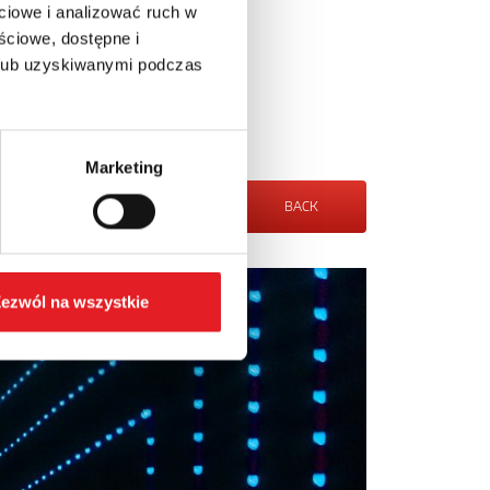
ciowe i analizować ruch w
Download X_T
ściowe, dostępne i
 lub uzyskiwanymi podczas
Download STEP
Marketing
BACK
ezwól na wszystkie