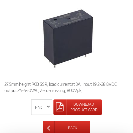
27.5mm height PCB SSR, load current at 3A; input 19.2-28.8VDC,
output 24-440VAC, Zero-crossing, 800Vpk;
DOWNLOAD
PRODUCT CARD
BACK