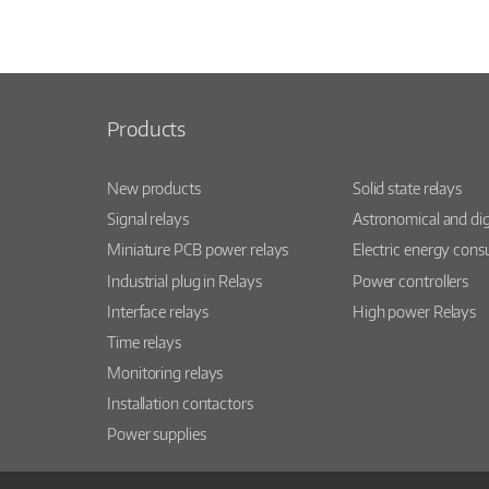
Products
New products
Solid state relays
Signal relays
Astronomical and dig
Miniature PCB power relays
Electric energy con
Industrial plug in Relays
Power controllers
Interface relays
High power Relays
Time relays
Monitoring relays
Installation contactors
Power supplies