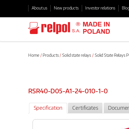
About us
New products
Investor relations
Blo
Home
Products
Solid state relays
Solid State Relays
RSR40-D05-A1-24-010-1-0
Specification
Certificates
Documen