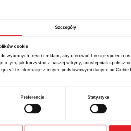
Szczegóły
 plików cookie
 do wybranych treści i reklam, aby oferować funkcje społecznoś
details of the offer
e o tym, jak korzystać z naszej witryny, udostępniać społeczno
 łączyć te informacje z innymi podstawowymi danymi od Ciebie
Email: *
Preferencje
Statystyka
Phone: