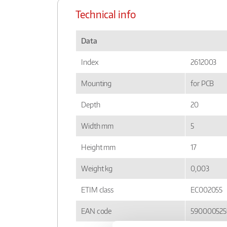
Technical info
Data
Index
2612003
Mounting
for PCB
Depth
20
Width mm
5
Height mm
17
Weight kg
0,003
ETIM class
EC002055
EAN code
590000525