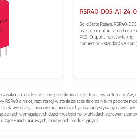
RSR40-D05-A1-24-0
Solid State Relays, RSR40-D05
maximum output circuit current 1
PCB. Output circuit switching -
connection - standard version (
e pozwala nam na dostarczanie produktów dla elektroników, automatyków,
y RSR40 o niskiej rezystancji w stanie załączenia oraz niskim poborze m
Dzięki wysokiej jakości wykonania może być wykorzystywany nawet przez w
rządzeniach wymagających dużej trwałości np. w układach sterowania tem
w urządzeniach biurowych, maszynach produkcyjnych.