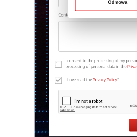
Odmowa
Contents: *
I consent to the processing of my perso
processing of personal data in the
Priva
I have read the
Privacy Policy
*