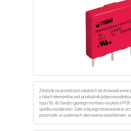
Zdobyte na przestrzeni ostatnich lat doświadczeni
z takich elementów jest przekaźnik półprzewodnikow
typu SIL do bardzo gęstego montażu na płytce PCB. 
spadku wydajności. Zaleca się jego stosowanie w u
przemyśle, w systemach sterowania oświetleniem, 