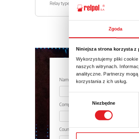
Relay type
RSR40
Zgoda
Niniejsza strona korzysta z
Wykorzystujemy pliki cookie
Ask for the 
naszych witrynach. Informacj
analityczne. Partnerzy mogą
Name: *
korzystania z ich usług.
Wybór
Niezbędne
zgody
Company:
Country: