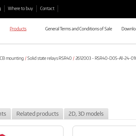
g
Where to buy
Contact
Products
General Terms and Conditions of Sale
Downlo
 PCB mounting
Solid state relays RSR40
2612003 - RSR40-D05-A1-24-01
ts
Related products
2D, 3D models