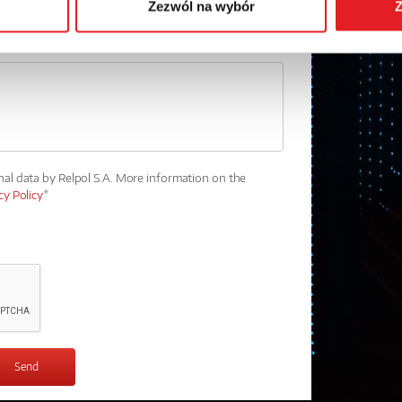
Zezwól na wybór
Z
nal data by Relpol S.A. More information on the
cy Policy
*