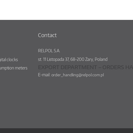
Contact
RELPOL S.A.
st.
11 Listopada 37
,
68-200
Żary
,
Poland
ital clocks
EXPORT DEPARTMENT – ORDERS HA
sumption meters
E-mail:
order_handling@relpol.com.pl