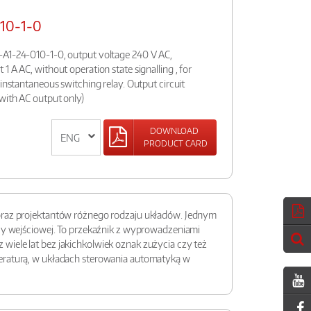
10-1-0
-A1-24-010-1-0, output voltage 240 V AC,
 A AC, without operation state signalling , for
 instantaneous switching relay. Output circuit
with AC output only)
DOWNLOAD
PRODUCT CARD
 oraz projektantów różnego rodzaju układów. Jednym
ocy wejściowej. To przekaźnik z wyprowadzeniami
iele lat bez jakichkolwiek oznak zużycia czy też
peraturą, w układach sterowania automatyką w