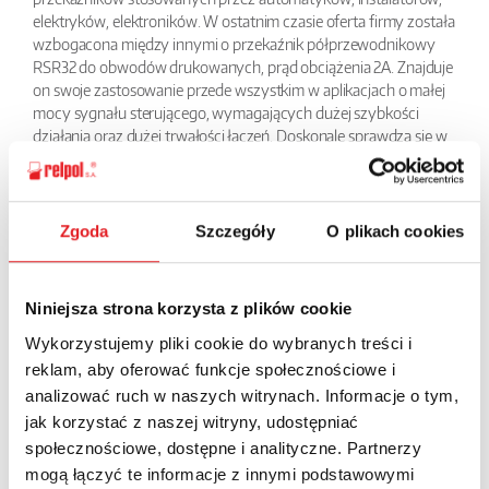
elektryków, elektroników. W ostatnim czasie oferta firmy została
wzbogacona między innymi o przekaźnik półprzewodnikowy
RSR32 do obwodów drukowanych, prąd obciążenia 2A. Znajduje
on swoje zastosowanie przede wszystkim w aplikacjach o małej
mocy sygnału sterującego, wymagających dużej szybkości
działania oraz dużej trwałości łączeń. Doskonale sprawdza się w
aplikacjach o szybkich załączaniach obciążeń przy niewielkim
prądzie oraz jako elementy pośredniczące w układach
automatyki.
Zgoda
Szczegóły
O plikach cookies
BACK
Niniejsza strona korzysta z plików cookie
Wykorzystujemy pliki cookie do wybranych treści i
reklam, aby oferować funkcje społecznościowe i
Ask for the details of the offer
analizować ruch w naszych witrynach. Informacje o tym,
jak korzystać z naszej witryny, udostępniać
Name: *
społecznościowe, dostępne i analityczne. Partnerzy
mogą łączyć te informacje z innymi podstawowymi