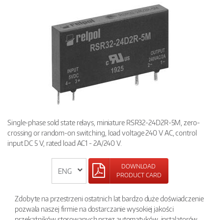
Single-phase sold state relays, miniature RSR32-24D2R-5M, zero-
crossing or random-on switching, load voltage 240 V AC, control
input DC 5 V, rated load AC1 - 2A/240 V.
DOWNLOAD
PRODUCT CARD
Zdobyte na przestrzeni ostatnich lat bardzo duże doświadczenie
pozwala naszej firmie na dostarczanie wysokiej jakości
przekaźników stosowanych przez automatyków, instalatorów,