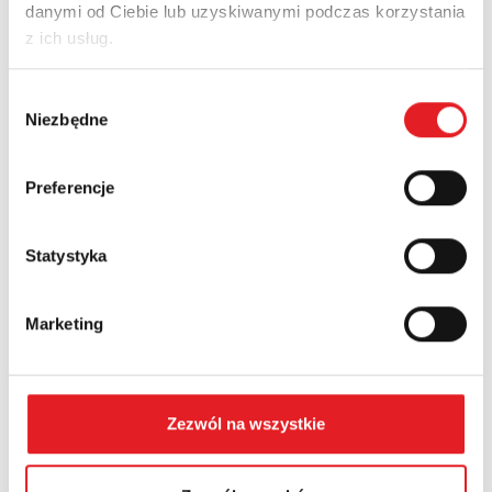
danymi od Ciebie lub uzyskiwanymi podczas korzystania
Email: *
z ich usług.
Wybór
Niezbędne
Company:
zgody
Preferencje
Phone:
Statystyka
Country:
Marketing
Contents: *
Zezwól na wszystkie