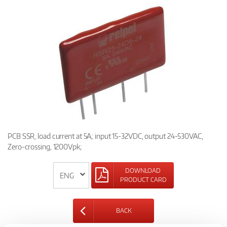
PCB SSR, load current at 5A; input 15-32VDC, output 24-530VAC,
Zero-crossing, 1200Vpk;
DOWNLOAD
PRODUCT CARD
BACK