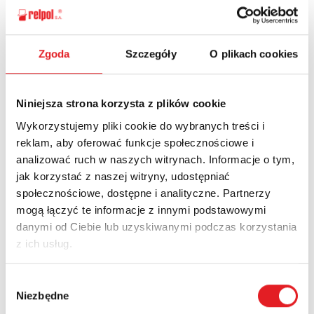
Zgoda
Szczegóły
O plikach cookies
Ask for the details of the offer
Name: *
Niniejsza strona korzysta z plików cookie
Wykorzystujemy pliki cookie do wybranych treści i
reklam, aby oferować funkcje społecznościowe i
Email: *
analizować ruch w naszych witrynach. Informacje o tym,
jak korzystać z naszej witryny, udostępniać
społecznościowe, dostępne i analityczne. Partnerzy
Company:
mogą łączyć te informacje z innymi podstawowymi
danymi od Ciebie lub uzyskiwanymi podczas korzystania
z ich usług.
Phone:
Wybór
Niezbędne
zgody