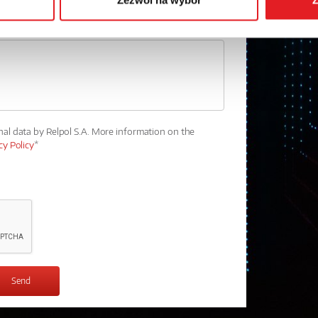
Zezwól na wybór
Z
nal data by Relpol S.A. More information on the
cy Policy
*