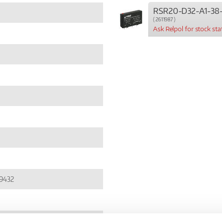
RSR20-D32-A1-38
( 2611987 )
Ask Relpol for stock sta
9432