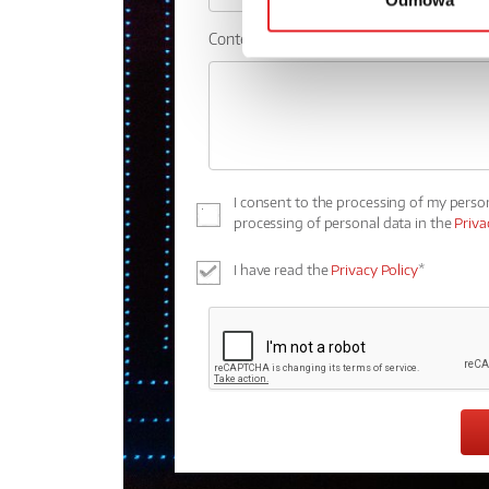
Odmowa
Contents: *
I consent to the processing of my perso
processing of personal data in the
Priva
I have read the
Privacy Policy
*