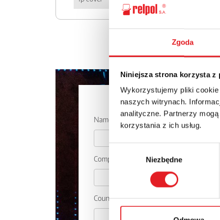
Zgoda
Niniejsza strona korzysta z
Wykorzystujemy pliki cookie
Ask for the 
naszych witrynach. Informacj
analityczne. Partnerzy mogą
Name: *
korzystania z ich usług.
Wybór
Company:
Niezbędne
zgody
Country: