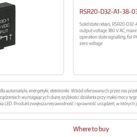
RSR20-D32-A1-38-0
Solid state relays, RSR20-D32
output voltage 380 V AC, maxim
operation state signalling, for 
zero voltage
 dla automatyki, energetyki, elektroniki. Wśród oferowanych przez nas pr
rządzeniach wymagających dużej szybkości działania przy małej mocy syg
nia LED. Produkt zwiększa niezawodność i sprawność urządzeń, w których
Where to buy