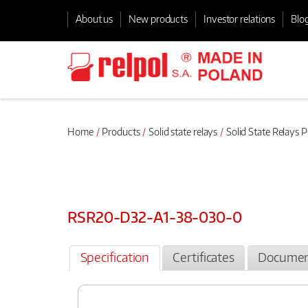
About us
New products
Investor relations
Blo
Home
Products
Solid state relays
Solid State Relays
RSR20-D32-A1-38-030-0
Specification
Certificates
Documen