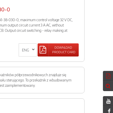
30-0
-A1-38-030-0, maximum control voltage 32 V DC,
um output circuit current 3 A AC, without
PCB. Output circuit switching - relay making at
DOWNLOAD
PRODUCT CARD
zekaźników półprzewodnikowych znajduje się
nału sterującego. To przekaźnik z wbudowanym
 jest zaimplementowany.