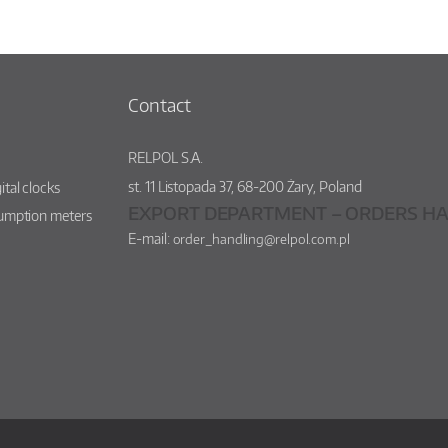
Contact
RELPOL S.A.
st.
11 Listopada 37
,
68-200
Żary
,
Poland
ital clocks
EXPORT DEPARTMENT – ORDERS HA
sumption meters
E-mail:
order_handling@relpol.com.pl