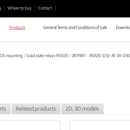
g
Where to buy
Contact
Products
General Terms and Conditions of Sale
Downlo
 PCB mounting
Solid state relays RSR20
2611987 - RSR20-D32-A1-38-03
ts
Related products
2D, 3D models