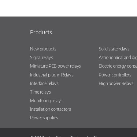
Products
New products
Solid state relays
Signal relays
Astronomical and dig
Miniature PCB power relays
Electric energy con
Industrial plug in Relays
Power controllers
Interface relays
High power Relays
Time relays
Monitoring relays
Installation contactors
Power supplies