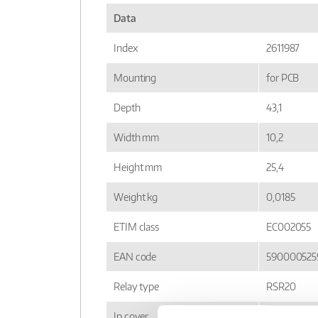
Data
Index
2611987
Mounting
for PCB
Depth
43,1
Width mm
10,2
Height mm
25,4
Weight kg
0,0185
ETIM class
EC002055
EAN code
590000525
Relay type
RSR20
Ip cover
IP 50