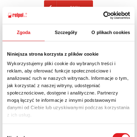
BACK
Zgoda
Szczegóły
O plikach cookies
Ask for the details of the offer
Niniejsza strona korzysta z plików cookie
Name: *
Wykorzystujemy pliki cookie do wybranych treści i
reklam, aby oferować funkcje społecznościowe i
analizować ruch w naszych witrynach. Informacje o tym,
Email: *
jak korzystać z naszej witryny, udostępniać
społecznościowe, dostępne i analityczne. Partnerzy
mogą łączyć te informacje z innymi podstawowymi
Company:
danymi od Ciebie lub uzyskiwanymi podczas korzystania
z ich usług.
Phone:
Wybór