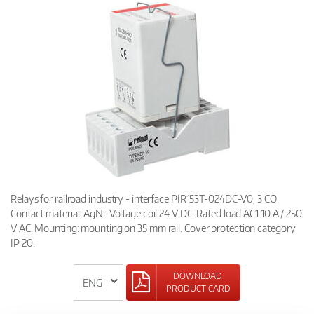
Relays for railroad industry - interface PIR153T-024DC-V0, 3 CO.
Contact material: AgNi. Voltage coil 24 V DC. Rated load AC1 10 A / 250
V AC. Mounting: mounting on 35 mm rail. Cover protection category
IP 20.
DOWNLOAD
PRODUCT CARD