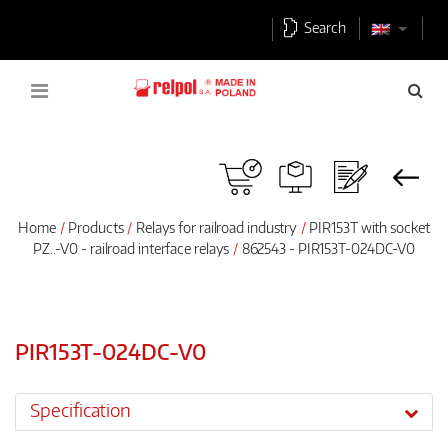
Search
Home
Products
Relays for railroad industry
PIR153T with socket
PZ..-V0 - railroad interface relays
862543 - PIR153T-024DC-V0
PIR153T-024DC-V0
Specification