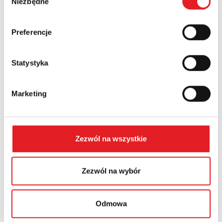
Niezbędne
zgody
Country:
Preferencje
Statystyka
Contents: *
Marketing
Zezwól na wszystkie
I consent to the processing of my personal data by
Relpol S.A. More information on the processing of
personal data in the
Privacy Policy
*
Zezwól na wybór
I have read the
Privacy Policy
*
Odmowa