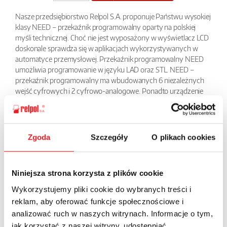
Nasze przedsiębiorstwo Relpol S.A. proponuje Państwu wysokiej
klasy NEED – przekaźnik programowalny oparty na polskiej
myśli technicznej. Choć nie jest wyposażony w wyświetlacz LCD
doskonale sprawdza się w aplikacjach wykorzystywanych w
automatyce przemysłowej. Przekaźnik programowalny NEED
umożliwia programowanie w języku LAD oraz STL. NEED –
przekaźnik programowalny ma wbudowanych 6 niezależnych
wejść cyfrowych i 2 cyfrowo-analogowe. Ponadto urządzenie
zostało wyposażone we wskaźnik LED, który w dokładny
sposób informuje o stanie przekaźnika, a także niezależne LEDY
informujące stanie wejść i wyjść. Do przekaźnika oferujemy
darmowy program PC NEED.
Zgoda
Szczegóły
O plikach cookies
Przekaźnik może być sterowany napięciem 230 V AC, oraz
napięciem DC: 12V, 24V, 220V.
Niniejsza strona korzysta z plików cookie
BACK
Wykorzystujemy pliki cookie do wybranych treści i
reklam, aby oferować funkcje społecznościowe i
analizować ruch w naszych witrynach. Informacje o tym,
jak korzystać z naszej witryny, udostępniać