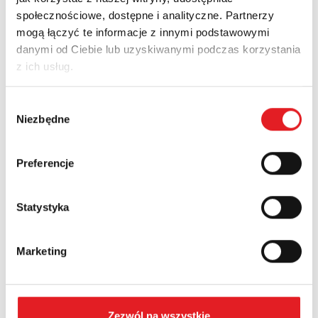
społecznościowe, dostępne i analityczne. Partnerzy
Ask for the details of the offer
mogą łączyć te informacje z innymi podstawowymi
danymi od Ciebie lub uzyskiwanymi podczas korzystania
Name: *
z ich usług.
Wybór
Email: *
Niezbędne
zgody
Preferencje
Company:
Statystyka
Phone:
Marketing
Country:
Zezwól na wszystkie