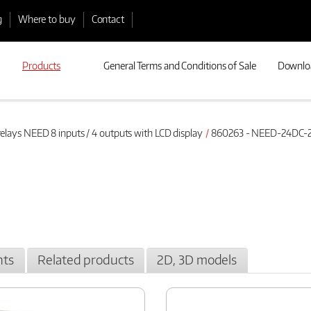
g
Where to buy
Contact
Products
General Terms and Conditions of Sale
Downlo
lays NEED 8 inputs / 4 outputs with LCD display
860263 - NEED-24DC-
ts
Related products
2D, 3D models