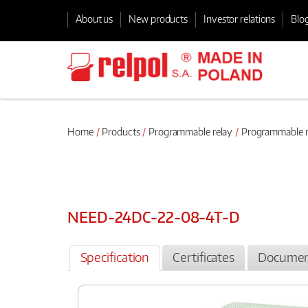
About us
New products
Investor relations
Blo
Home
Products
Programmable relay
Programmable re
NEED-24DC-22-08-4T-D
Specification
Certificates
Documen