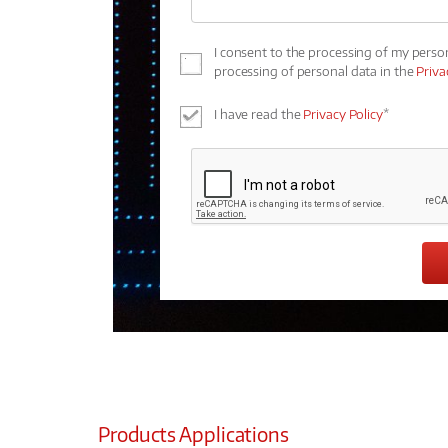
I consent to the processing of my perso
processing of personal data in the
Priva
I have read the
Privacy Policy
*
Products Applications