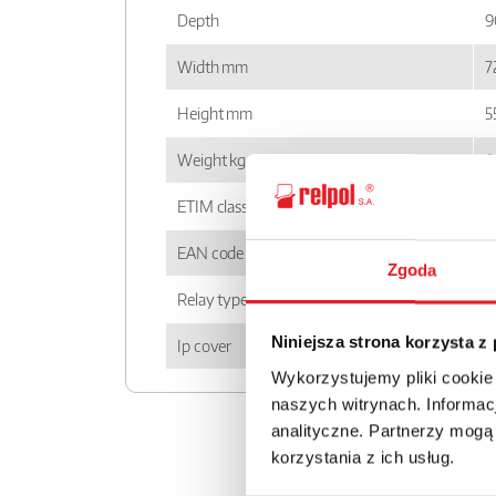
Depth
9
Width mm
7
Height mm
5
Weight kg
0
ETIM class
E
EAN code
5
Zgoda
Relay type
N
Niniejsza strona korzysta z
Ip cover
I
Wykorzystujemy pliki cookie
naszych witrynach. Informacj
analityczne. Partnerzy mogą
korzystania z ich usług.