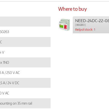
Where to buy
NEED-24DC-22-0
( 860263 )
Relpol stock: 1
60263
C
4 V
 x 1NO
0 A / 250 V AC
,5 A / 24 V DC
0 V AC
ounting on 35 mm rail