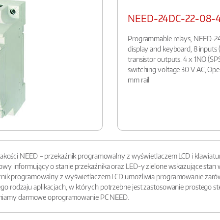
NEED-24DC-22-08-
Programmable relays, NEED-2
display and keyboard, 8 inputs (6
transistor outputs. 4 x 1NO (SP
switching voltage 30 V AC, Op
mm rail
j jakości NEED – przekaźnik programowalny z wyświetlaczem LCD i klawiatu
wy informujący o stanie przekaźnika oraz LED-y zielone wskazujące stan 
aźnik programowalny z wyświetlaczem LCD umożliwia programowanie zarówno
o rodzaju aplikacjach, w których potrzebne jest zastosowanie prostego st
niamy darmowe oprogramowanie PC NEED.