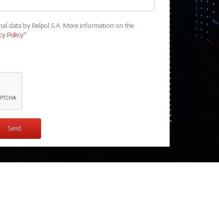
nal data by Relpol S.A. More information on the
cy Policy
*