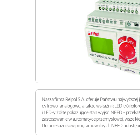
Nasza firma Relpol S.A. oferuje Państwu najwyższe
cyfrowo-analogowe, a także wskaźnik LED trójkoloro
i LED-y żółte pokazujące stan wyjść. NEED - przek
zastosowanie w automatyce przemysłowej, wszelkieg
Do przekaźników programowalnych NEED udostęp