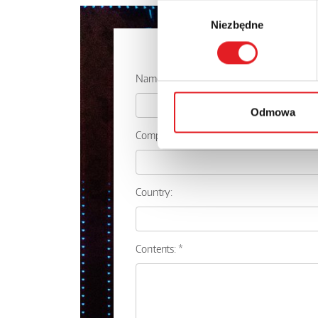
Wybór
Niezbędne
zgody
Ask for the 
Name: *
Odmowa
Company:
Country:
Contents: *