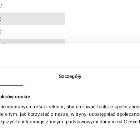
0
2
5
,25
C001421
900005196430
Szczegóły
EED
 plików cookie
P 20
 do wybranych treści i reklam, aby oferować funkcje społecznoś
e o tym, jak korzystać z naszej witryny, udostępniać społeczno
 łączyć te informacje z innymi podstawowymi danymi od Ciebie