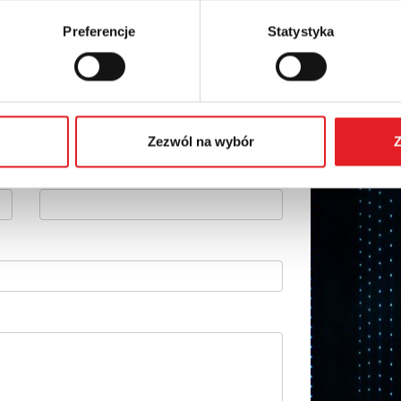
Preferencje
Statystyka
details of the offer
Email: *
Zezwól na wybór
Z
Phone: