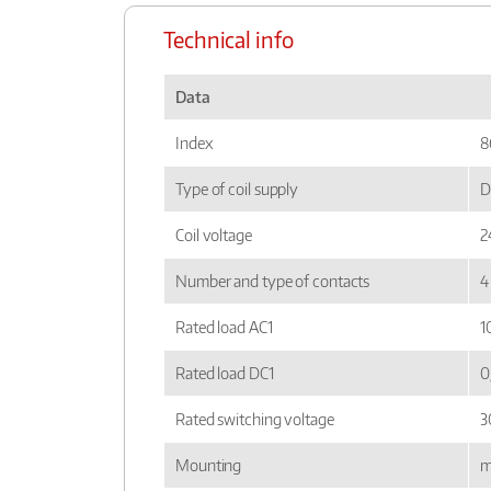
Technical info
Data
Index
8
Type of coil supply
D
Coil voltage
2
Number and type of contacts
4
Rated load AC1
1
Rated load DC1
0
Rated switching voltage
3
Mounting
m