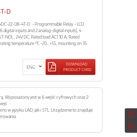
4T-D
4DC-22-08-4T-D - Programmable Relay - LCD
 digital inputs and 2 analog-digital inputs), 4
ST-NO), , 24V DC, Rated load AC1 10 A, Rated
erating temperature °C -20…+55, mounting on 35
DOWNLOAD
PRODUCT CARD
rą. Wyposażony jest w 6 wejść cyfrowych oraz 2
wejś
 w języku LAD, jak i STL. Urządzenie to znajduje
erowania.