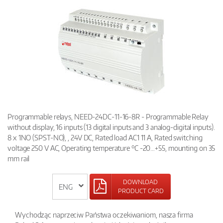
Programmable relays, NEED-24DC-11-16-8R - Programmable Relay
without display, 16 inputs (13 digital inputs and 3 analog-digital inputs).
8 x 1NO (SPST-NO), , 24V DC, Rated load AC1 11 A, Rated switching
voltage 250 V AC, Operating temperature °C -20…+55, mounting on 35
mm rail
DOWNLOAD
PRODUCT CARD
Wychodząc naprzeciw Państwa oczekiwaniom, nasza firma