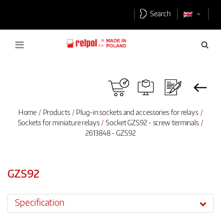
Search
Home
Products
Plug-in sockets and accessories for relays
Sockets for miniature relays
Socket GZS92 - screw terminals
2613848 - GZS92
GZS92
Specification