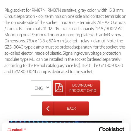
Plug socket for RM87N, RM87N sensitve, gray color, width 15.8 mm.
Circuit separation - coil terminals on one side and contact terminals on
the opposite side of the socket. Input/coil - terminals: A1 - A2. Outputs
/ contacts - terminals: 11- 12 - 14. Track load capacity: 12 A / 300 V AC.
Mounting on a 35 mm rail or on a mounting plate with an M3 screw.
Dimensions: 76.4 x 15.8 x 67.4 mm (socket + relay + clamp). Note: the
GZS-0040 type clamp must be ordered separately for the socket, the
so-called ejector, made of plastic. Signaling/overvoltage protection
modules type M... can be installed in the socket (ordered separately
according to the Relpol catalogue/price list). IP20. The GZT80-0040
and GZM80-0041 clamp is dedicated to the socket.
DOWNLOAD
PRODUCT CARD
BACK