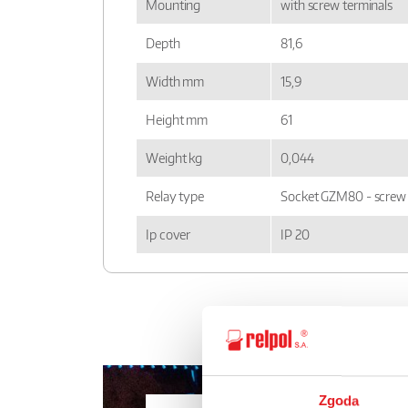
Mounting
with screw terminals
Depth
81,6
Width mm
15,9
Height mm
61
Weight kg
0,044
Relay type
Socket GZM80 - screw 
Ip cover
IP 20
Zgoda