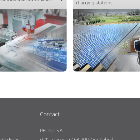
charging stations
Contact
RELPOL S.A.
st.
11 Listopada 37
,
68-200
Żary
,
Poland
ital clocks