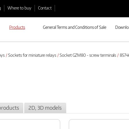
g
Where to buy
Contact
Products
General Terms and Conditions of Sale
Downlo
ays
Sockets for miniature relays
Socket GZM80 - screw terminals
8574
products
2D, 3D models