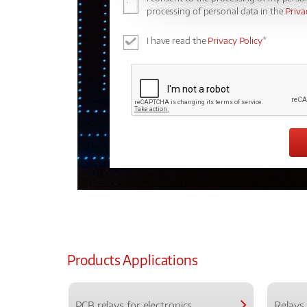
processing of personal data in the
Priva
I have read the
Privacy Policy
*
Products Applications
PCB relays for electronics
Relays 