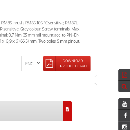
, RM85 inrush, RM85 105 °C sensitive, RM87L,
sensitive. Grey colour. Screw terminals. Max.
inal: 0,7 Nm. 35 mm rail mount acc. to PN-EN
 x 15,9 x 61(66,5) mm. Two poles, 5 mm pinout.
DOWNLOAD
PRODUCT CARD