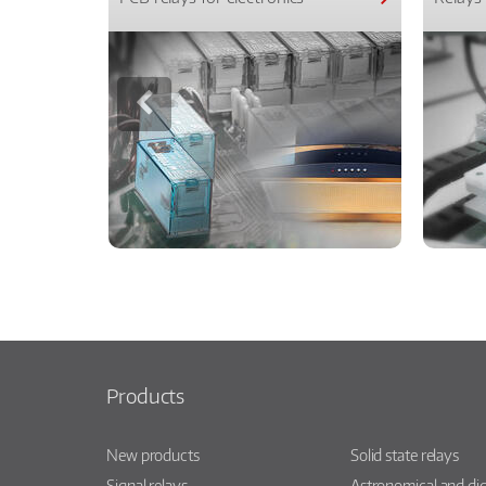
Products
New products
Solid state relays
Signal relays
Astronomical and dig