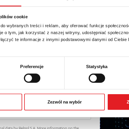
details of the offer
Email: *
 plików cookie
 do wybranych treści i reklam, aby oferować funkcje społecznoś
e o tym, jak korzystać z naszej witryny, udostępniać społeczno
Phone:
 łączyć te informacje z innymi podstawowymi danymi od Ciebie
Preferencje
Statystyka
Zezwól na wybór
Z
nal data by Relpol S.A. More information on the