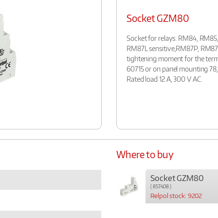
Socket GZM80
Socket for relays: RM84, RM85
RM87L sensitive,RM87P, RM87P 
tightening moment for the term
60715 or on panel mounting 78,1
Rated load 12 A, 300 V AC.
Where to buy
Socket GZM80
( 857408 )
Relpol stock: 9202