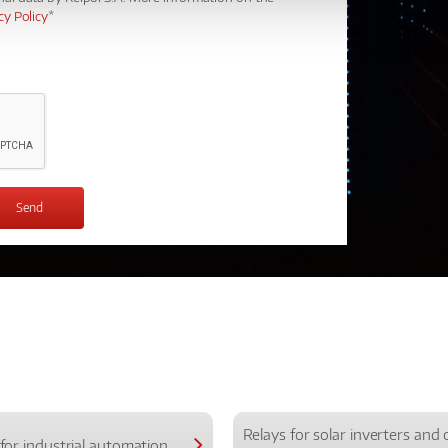
cy Policy
*
Relays for solar inverters and 
for industrial automation