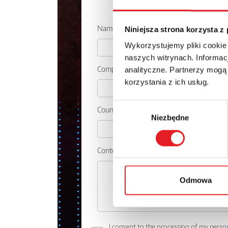
Ask for the 
Name: *
Niniejsza strona korzysta z
Wykorzystujemy pliki cookie
naszych witrynach. Informacj
Company:
analityczne. Partnerzy mogą
korzystania z ich usług.
Wybór
Country:
Niezbędne
zgody
Contents: *
Odmowa
I consent to the processing of my perso