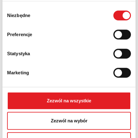
Wybór
Niezbędne
zgody
Phone:
Preferencje
Country:
Statystyka
Contents: *
Marketing
Zezwól na wszystkie
I consent to the processing of my personal data by
Zezwól na wybór
Relpol S.A. More information on the processing of
personal data in the
Privacy Policy
*