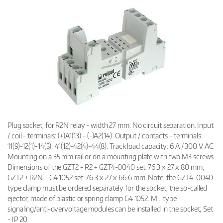
Plug socket, for R2N relay - width 27 mm. No circuit separation. Input
/ coil - terminals: (+)A1(13) - (-)A2(14). Output / contacts - terminals:
11(9)-12(1)-14(5); 41(12)-42(4)-44(8). Track load capacity: 6 A / 300 V AC.
Mounting on a 35 mm rail or on a mounting plate with two M3 screws.
Dimensions of the GZT2 + R2 + GZT4-0040 set: 76.3 x 27 x 80 mm;
GZT2 + R2N + G4 1052 set: 76.3 x 27 x 66.6 mm. Note: the GZT4-0040
type clamp must be ordered separately for the socket, the so-called
ejector, made of plastic or spring clamp G4 1052. M... type
signaling/anti-overvoltage modules can be installed in the socket; Set
- IP 20.