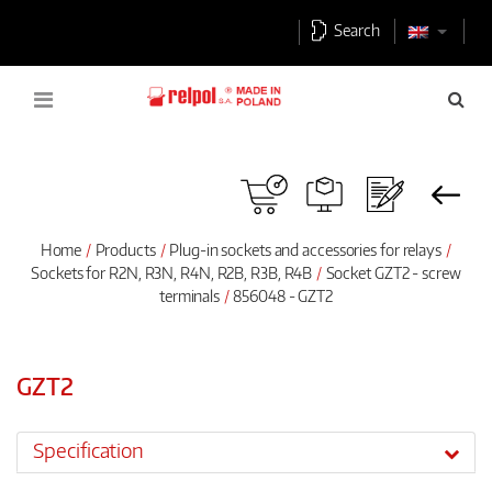
Search
Home
Products
Plug-in sockets and accessories for relays
Sockets for R2N, R3N, R4N, R2B, R3B, R4B
Socket GZT2 - screw
terminals
856048 - GZT2
GZT2
Specification