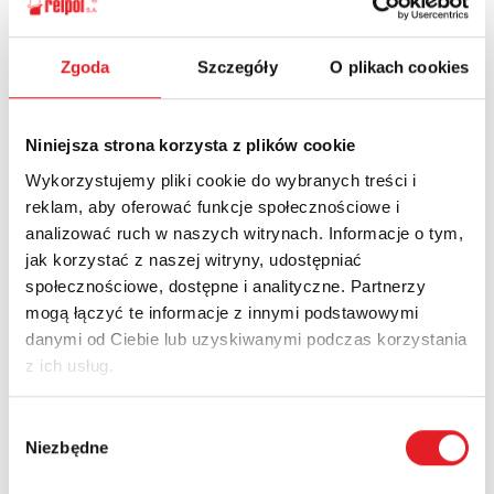
Ask for the details of the offer
Zgoda
Szczegóły
O plikach cookies
Name: *
Niniejsza strona korzysta z plików cookie
Wykorzystujemy pliki cookie do wybranych treści i
Email: *
reklam, aby oferować funkcje społecznościowe i
analizować ruch w naszych witrynach. Informacje o tym,
jak korzystać z naszej witryny, udostępniać
Company:
społecznościowe, dostępne i analityczne. Partnerzy
mogą łączyć te informacje z innymi podstawowymi
danymi od Ciebie lub uzyskiwanymi podczas korzystania
z ich usług.
Phone:
Wybór
Niezbędne
zgody
Country: