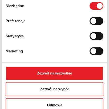
Wybór
Phone:
Niezbędne
zgody
Preferencje
Country:
Statystyka
Contents: *
Marketing
Zezwól na wszystkie
I consent to the processing of my personal data by
Relpol S.A. More information on the processing of
Zezwól na wybór
personal data in the
Privacy Policy
*
I have read the
Privacy Policy
*
Odmowa