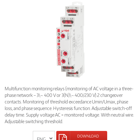
Multifunction monitoring relays (monitoring of AC voltage in a three-
phase network – 3\~ 400 V or 3(N)\~ 400/230 V).2 changeover
contacts. Monitoring of threshold exceedance Umin/Umax, phase
loss, and phase sequence. Hysteresis function. Adjustable switch-off
delay time. Supply voltage AC = monitored voltage. With neutral wire.
Adjustable switching threshold.
DOWNLOAD