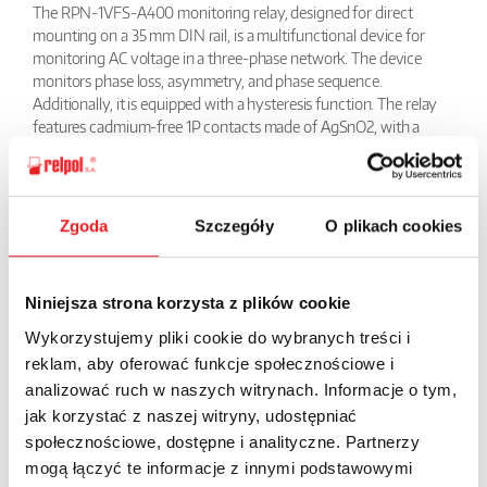
The RPN-1VFS-A400 monitoring relay, designed for direct
mounting on a 35 mm DIN rail, is a multifunctional device for
monitoring AC voltage in a three-phase network. The device
monitors phase loss, asymmetry, and phase sequence.
Additionally, it is equipped with a hysteresis function. The relay
features cadmium-free 1P contacts made of AgSnO2, with a
maximum contact voltage of 300 V AC. The supply voltage of
this relay is equal to the monitored voltage, and its rated voltage
is 3(N)~ 400/230 V AC 50/60 Hz.
Zgoda
Szczegóły
O plikach cookies
BACK
Niniejsza strona korzysta z plików cookie
Wykorzystujemy pliki cookie do wybranych treści i
reklam, aby oferować funkcje społecznościowe i
Ask for the details of the offer
analizować ruch w naszych witrynach. Informacje o tym,
jak korzystać z naszej witryny, udostępniać
Name: *
społecznościowe, dostępne i analityczne. Partnerzy
mogą łączyć te informacje z innymi podstawowymi