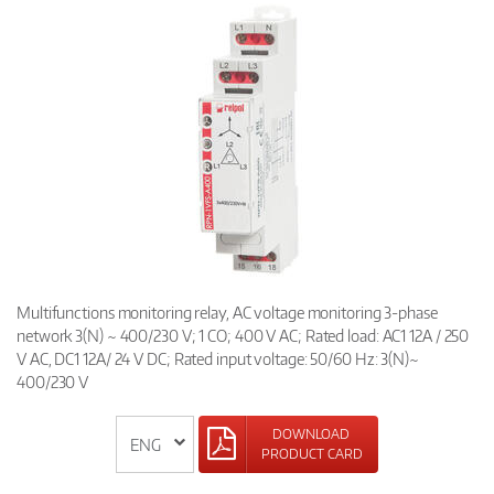
Multifunctions monitoring relay, AC voltage monitoring 3-phase
network 3(N) ~ 400/230 V; 1 CO; 400 V AC; Rated load: AC1 12A / 250
V AC, DC1 12A/ 24 V DC; Rated input voltage: 50/60 Hz: 3(N)~
400/230 V
DOWNLOAD
PRODUCT CARD