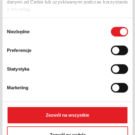
danymi od Ciebie lub uzyskiwanymi podczas korzystania
Email: *
z ich usług.
Wybór
Company:
Niezbędne
zgody
Preferencje
Phone:
Statystyka
Country:
Marketing
Contents: *
Zezwól na wszystkie
Zezwól na wybór