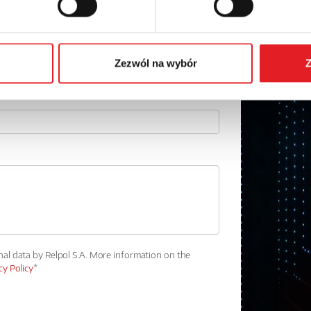
Phone:
Zezwól na wybór
Z
nal data by Relpol S.A. More information on the
cy Policy
*