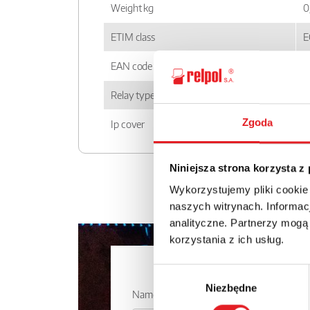
Weight kg
0
ETIM class
E
EAN code
5
Relay type
R
Zgoda
Ip cover
I
Niniejsza strona korzysta z
Wykorzystujemy pliki cookie
naszych witrynach. Informacj
analityczne. Partnerzy mogą
korzystania z ich usług.
Ask for the 
Wybór
Niezbędne
zgody
Name: *