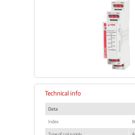
Technical info
Data
Index
8
Type of coil supply
A