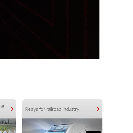
car
Relays for railroad industry
Relays for