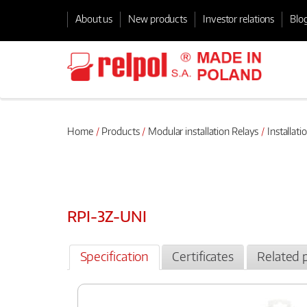
About us
New products
Investor relations
Blo
Home
Products
Modular installation Relays
Installat
RPI-3Z-UNI
Specification
Certificates
Related 