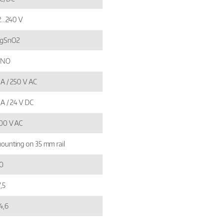
2...240 V
gSnO2
 NO
 A / 250 V AC
 A / 24 V DC
00 V AC
ounting on 35 mm rail
0
7,5
4,6