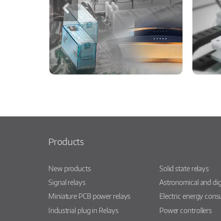
Products
New products
Solid state relays
Signal relays
Astronomical and dig
Miniature PCB power relays
Electric energy con
Industrial plug in Relays
Power controllers