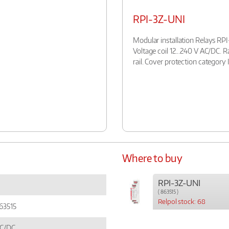
RPI-3Z-UNI
Modular installation Relays RP
Voltage coil 12...240 V AC/DC.
rail. Cover protection category 
Where to buy
RPI-3Z-UNI
( 863515 )
Relpol stock: 68
63515
C/DC