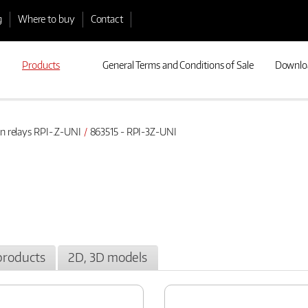
g
Where to buy
Contact
Products
General Terms and Conditions of Sale
Downlo
ion relays RPI-.Z-UNI
863515 - RPI-3Z-UNI
products
2D, 3D models