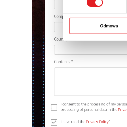
Company:
Odmowa
Country:
Contents: *
I consent to the processing of my perso
processing of personal data in the
Priva
I have read the
Privacy Policy
*