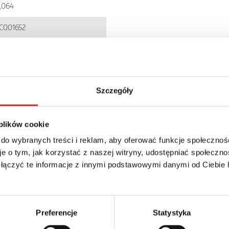
,064
C001652
900005237188
PI
Szczegóły
P 20
 plików cookie
 do wybranych treści i reklam, aby oferować funkcje społecznoś
e o tym, jak korzystać z naszej witryny, udostępniać społeczno
 łączyć te informacje z innymi podstawowymi danymi od Ciebie
details of the offer
Preferencje
Statystyka
Email: *