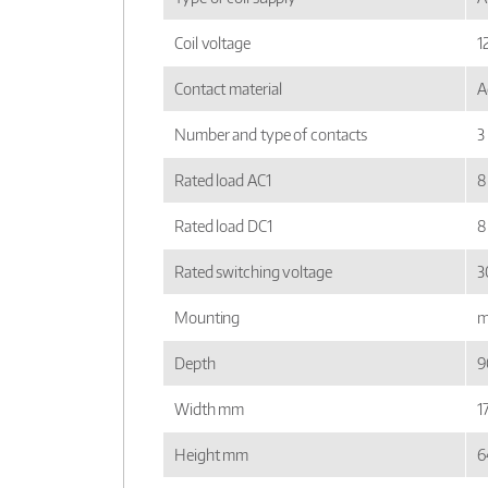
Coil voltage
1
Contact material
A
Number and type of contacts
3
Rated load AC1
8
Rated load DC1
8
Rated switching voltage
3
Mounting
m
Depth
9
Width mm
1
Height mm
6