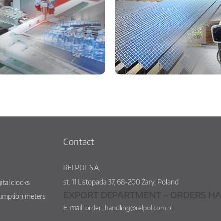
Contact
RELPOL S.A.
st.
11 Listopada 37
,
68-200
Żary
,
Poland
ital clocks
EXPORT DEPARTMENT – ORDERS HA
sumption meters
E-mail:
order_handling@relpol.com.pl