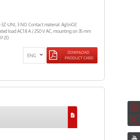
I-3Z-UNI, 3 NO. Contact material: AgSnO2.
 Rated load AC1 8 A / 250 V AC, mounting on 35 mm
IP 20.
DOWNLOAD
PRODUCT CARD