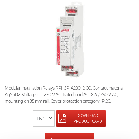
Modular installation Relays RPI-2P-A230, 2 CO. Contact material:
AgSnO2. Voltage coil 230 V AC. Rated load AC1 8 A / 250 V AC,
mounting on 35 mm rail. Cover protection category IP 20.
DOWNLOAD
PRODUCT CARD