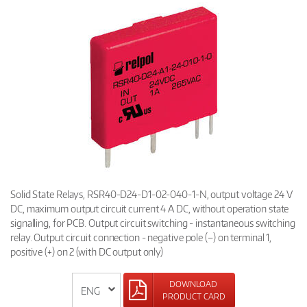
Solid State Relays, RSR40-D24-D1-02-040-1-N, output voltage 24 V
DC, maximum output circuit current 4 A DC, without operation state
signalling, for PCB. Output circuit switching - instantaneous switching
relay. Output circuit connection - negative pole (–) on terminal 1,
positive (+) on 2 (with DC output only)
DOWNLOAD
PRODUCT CARD