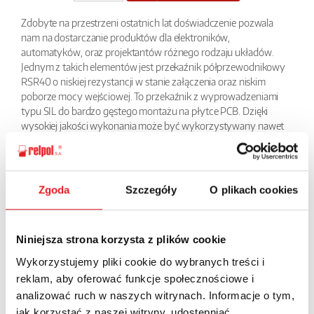
Zdobyte na przestrzeni ostatnich lat doświadczenie pozwala
nam na dostarczanie produktów dla elektroników,
automatyków, oraz projektantów różnego rodzaju układów.
Jednym z takich elementów jest przekaźnik półprzewodnikowy
RSR40 o niskiej rezystancji w stanie załączenia oraz niskim
poborze mocy wejściowej. To przekaźnik z wyprowadzeniami
typu SIL do bardzo gęstego montażu na płytce PCB. Dzięki
wysokiej jakości wykonania może być wykorzystywany nawet
przez wiele lat bez jakichkolwiek oznak zużycia czy też spadku
wydajności. Zaleca się jego stosowanie w urządzeniach
wymagających dużej trwałości np. w układach sterowania
temperaturą, w układach sterowania automatyką w przemyśle,
Zgoda
Szczegóły
O plikach cookies
w systemach sterowania oświetleniem, w urządzeniach
biurowych, maszynach produkcyjnych.
Niniejsza strona korzysta z plików cookie
BACK
Wykorzystujemy pliki cookie do wybranych treści i
reklam, aby oferować funkcje społecznościowe i
analizować ruch w naszych witrynach. Informacje o tym,
jak korzystać z naszej witryny, udostępniać