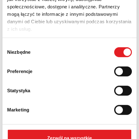
społecznościowe, dostępne i analityczne. Partnerzy
Ask for the details of the offer
mogą łączyć te informacje z innymi podstawowymi
danymi od Ciebie lub uzyskiwanymi podczas korzystania
Name: *
z ich usług.
Wybór
Email: *
Niezbędne
zgody
Preferencje
Company:
Statystyka
Phone:
Marketing
Country:
Zezwól na wszystkie