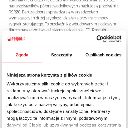
nas przekaźników półprzewodnikowych znajduje się przekaźnik
RSR20. Bardzo dobrze sprawdza się w urządzeniach
wymagających dużej szybkości działania przy małej mocy
sygnału sterującego. To przekaźnik z wbudowanym sieciowym
filtrem gaszącym i wskaźnikiem zadziałania LED. Produkt
zwiększa niezawodność i sprawność urządzeń, w których jest
zaimplementowany.
Zgoda
Szczegóły
O plikach cookies
BACK
Niniejsza strona korzysta z plików cookie
Wykorzystujemy pliki cookie do wybranych treści i
Ask for the details of the offer
reklam, aby oferować funkcje społecznościowe i
analizować ruch w naszych witrynach. Informacje o tym,
Name: *
jak korzystać z naszej witryny, udostępniać
społecznościowe, dostępne i analityczne. Partnerzy
mogą łączyć te informacje z innymi podstawowymi
danymi od Ciebie lub uzyskiwanymi podczas korzystania
Email: *