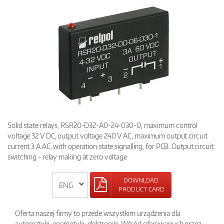
Solid state relays, RSR20-D32-A0-24-030-0, maximum control
voltage 32 V DC, output voltage 240 V AC, maximum output circuit
current 3 A AC, with operation state signalling, for PCB. Output circuit
switching - relay making at zero voltage
DOWNLOAD
PRODUCT CARD
Oferta naszej firmy to przede wszystkim urządzenia dla
automatyki, energetyki, elektroniki. Wśród oferowanych przez