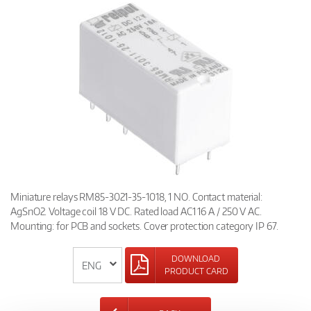
Miniature relays RM85-3021-35-1018, 1 NO. Contact material:
AgSnO2. Voltage coil 18 V DC. Rated load AC1 16 A / 250 V AC.
Mounting: for PCB and sockets. Cover protection category IP 67.
DOWNLOAD
PRODUCT CARD