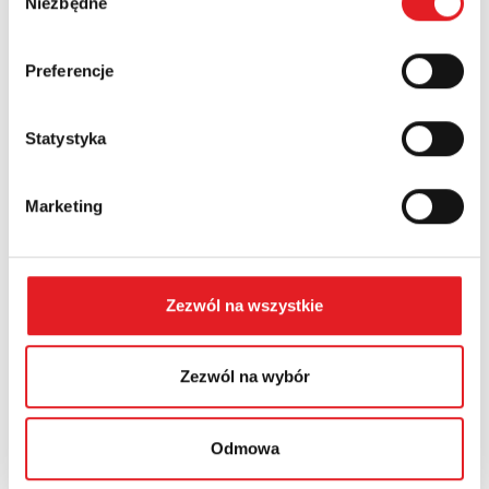
Niezbędne
zgody
Country:
Preferencje
Statystyka
Contents: *
Marketing
Zezwól na wszystkie
I consent to the processing of my personal data by
Relpol S.A. More information on the processing of
personal data in the
Privacy Policy
*
Zezwól na wybór
I have read the
Privacy Policy
*
Odmowa