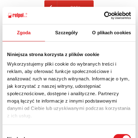
BACK
Zgoda
Szczegóły
O plikach cookies
Ask for the details of the offer
Niniejsza strona korzysta z plików cookie
Name: *
Wykorzystujemy pliki cookie do wybranych treści i
reklam, aby oferować funkcje społecznościowe i
analizować ruch w naszych witrynach. Informacje o tym,
Email: *
jak korzystać z naszej witryny, udostępniać
społecznościowe, dostępne i analityczne. Partnerzy
mogą łączyć te informacje z innymi podstawowymi
Company:
danymi od Ciebie lub uzyskiwanymi podczas korzystania
z ich usług.
Phone:
Wybór