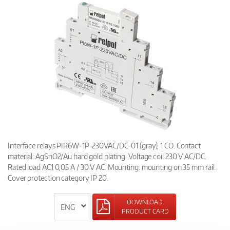
Interface relays PIR6W-1P-230VAC/DC-01 (gray), 1 CO. Contact
material: AgSnO2/Au hard gold plating. Voltage coil 230 V AC/DC.
Rated load AC1 0,05 A / 30 V AC. Mounting: mounting on 35 mm rail.
Cover protection category IP 20.
DOWNLOAD
PRODUCT CARD