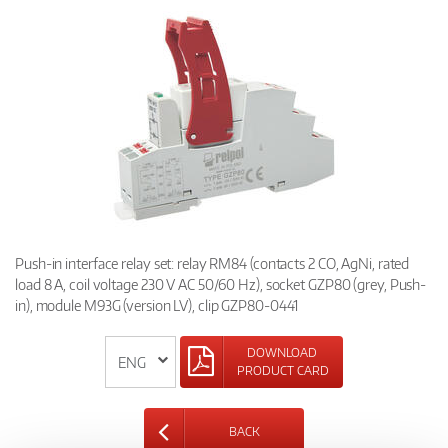
Push-in interface relay set: relay RM84 (contacts 2 CO, AgNi, rated
load 8 A, coil voltage 230 V AC 50/60 Hz), socket GZP80 (grey, Push-
in), module M93G (version LV), clip GZP80-0441
DOWNLOAD
PRODUCT CARD
BACK