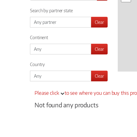
Search by partner state
Clear
Continent
Clear
Country
Clear
Please click
to see where you can buy this pr
Not found any products