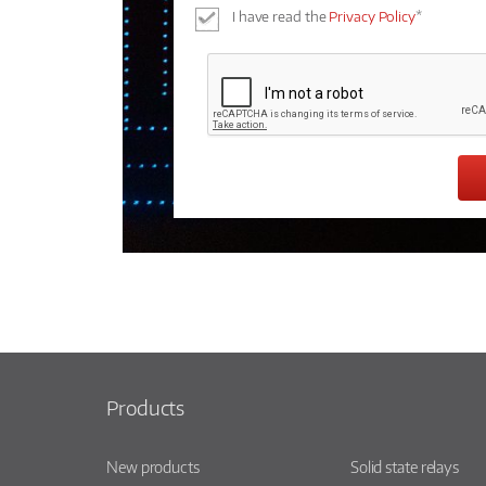
I have read the
Privacy Policy
*
Products
New products
Solid state relays