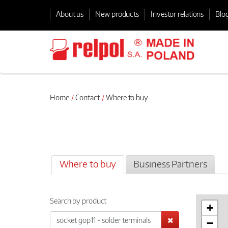
About us
New products
Investor relations
Blo
Home
Contact
Where to buy
Where to buy
Business Partners
Search by product
+
−