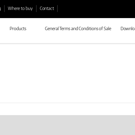
g
Where to buy
Contact
Products
General Terms and Conditions of Sale
Downlo