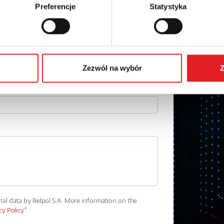
Email: *
Preferencje
Statystyka
Phone:
Zezwól na wybór
Z
nal data by Relpol S.A. More information on the
cy Policy
*