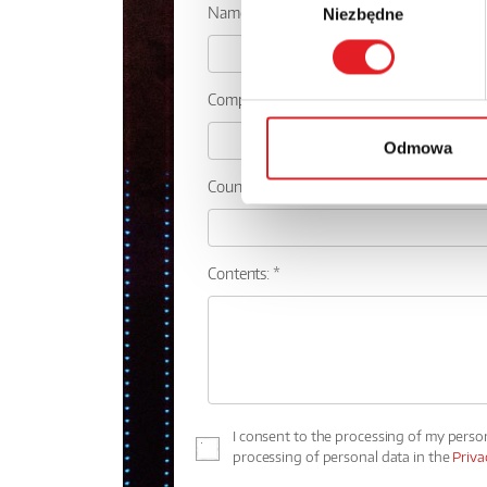
Name: *
Niezbędne
zgody
Company:
Odmowa
Country:
Contents: *
I consent to the processing of my perso
processing of personal data in the
Priva