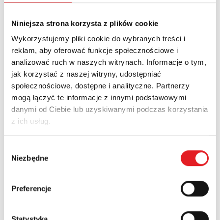
Relpol stock: 171
Niniejsza strona korzysta z plików cookie
Wykorzystujemy pliki cookie do wybranych treści i
reklam, aby oferować funkcje społecznościowe i
RSR30-D24-D1-02-040-1
analizować ruch w naszych witrynach. Informacje o tym,
( 2611997 )
jak korzystać z naszej witryny, udostępniać
Relpol stock: 1915
społecznościowe, dostępne i analityczne. Partnerzy
mogą łączyć te informacje z innymi podstawowymi
danymi od Ciebie lub uzyskiwanymi podczas korzystania
z ich usług.
RSM954N-0111-85-1012
( 2614627 )
Wybór
Ask Relpol for stock status
Niezbędne
zgody
Preferencje
RSM954N-0111-85-1024
( 2614628 )
Statystyka