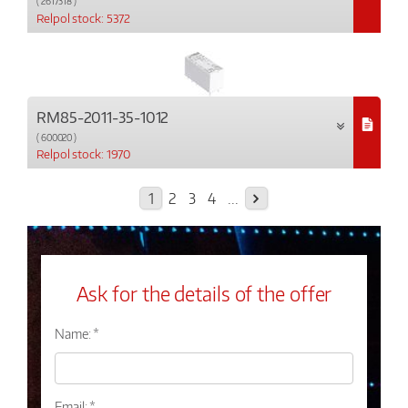
( 2617318 )
Relpol stock: 5372
RM85-2011-35-1012
( 600020 )
Relpol stock: 1970
1
2
3
4
...
Ask for the details of the offer
Name: *
Email: *