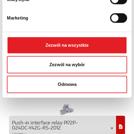
Ask Relpol for stock status
Marketing
RSM957N-0111-85-S005
( 2614631 )
Zezwól na wszystkie
Relpol stock: 2446
Zezwól na wybór
RSM957N-0111-85-S024
Odmowa
( 2614635 )
Relpol stock: 5344
Push-in interface relay PI72P-
024DC-Y42G-RS-2012