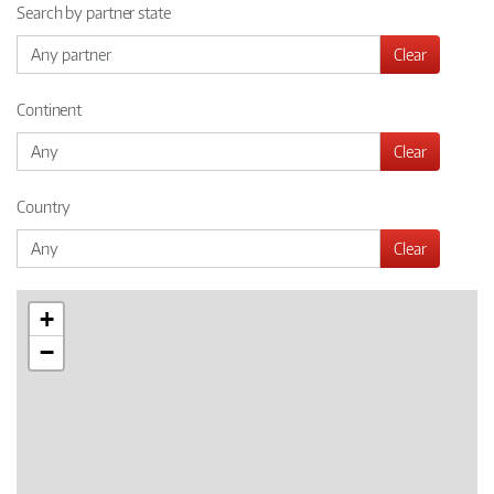
Search by partner state
Clear
Continent
Clear
Country
Clear
+
−