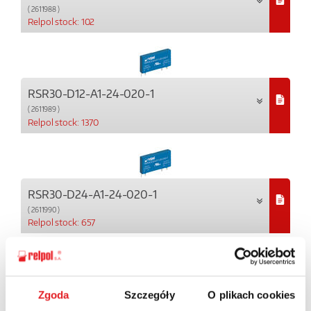
( 2611988 )
Relpol stock: 102
RSR30-D12-A1-24-020-1
( 2611989 )
Relpol stock: 1370
RSR30-D24-A1-24-020-1
( 2611990 )
Relpol stock: 657
RSR30-D12-D1-02-040-1
Zgoda
Szczegóły
O plikach cookies
( 2611996 )