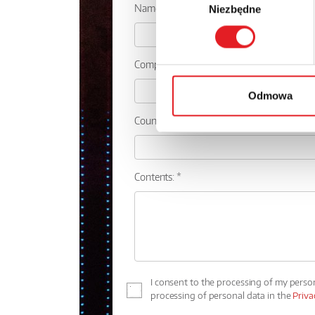
Name: *
Niezbędne
zgody
Company:
Odmowa
Country:
Contents: *
I consent to the processing of my perso
processing of personal data in the
Priva