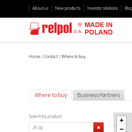
About us
New products
Investor relations
Blo
Home
Contact
Where to buy
Where to buy
Business Partners
Search by product
+
−