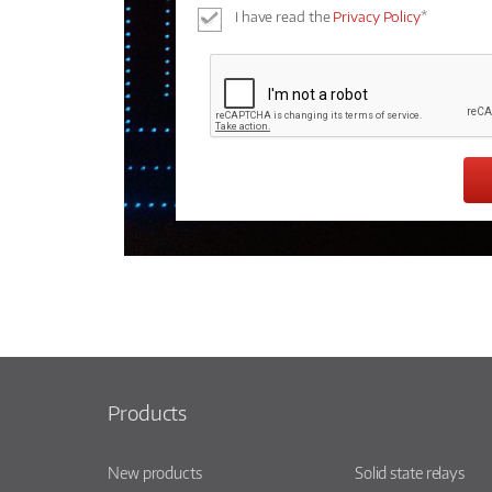
I have read the
Privacy Policy
*
Products
New products
Solid state relays