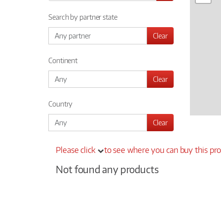
Search by partner state
Clear
Continent
Clear
Country
Clear
Please click
to see where you can buy this pr
Not found any products