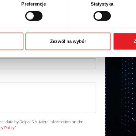
Email: *
Preferencje
Statystyka
Phone:
Zezwól na wybór
Z
nal data by Relpol S.A. More information on the
cy Policy
*