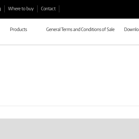
g
Where to buy
Contact
Products
General Terms and Conditions of Sale
Downlo