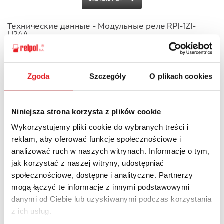
Технические данные - Модульные реле RPI-1ZI-
U24A
Скачать PDF
Zgoda
Szczegóły
O plikach cookies
Технические данные - модульные реле RPI-1ZI-D12
Скачать PDF
Niniejsza strona korzysta z plików cookie
Wykorzystujemy pliki cookie do wybranych treści i
Технические данные - Модульные реле RPI-.P.-...
reklam, aby oferować funkcje społecznościowe i
Скачать PDF
analizować ruch w naszych witrynach. Informacje o tym,
jak korzystać z naszej witryny, udostępniać
Технические данные - Модульные реле RPI-.Z.-...
społecznościowe, dostępne i analityczne. Partnerzy
mogą łączyć te informacje z innymi podstawowymi
Скачать PDF
danymi od Ciebie lub uzyskiwanymi podczas korzystania
z ich usług.
Технические данные - модульные реле RPI-.P-UNI