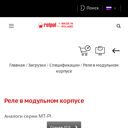
Поиск
Главная
Загрузки
Спецификации
Реле в модульном
корпусе
Реле в модульном корпусе
Аналоги серии MT-PI
Скачать PDF