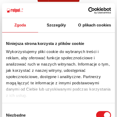
Zgoda
Szczegóły
O plikach cookies
Спросите подробности
предложения
Niniejsza strona korzysta z plików cookie
Имя и фамилия: *
Wykorzystujemy pliki cookie do wybranych treści i
reklam, aby oferować funkcje społecznościowe i
analizować ruch w naszych witrynach. Informacje o tym,
Электронная почта: *
jak korzystać z naszej witryny, udostępniać
społecznościowe, dostępne i analityczne. Partnerzy
mogą łączyć te informacje z innymi podstawowymi
Компания:
danymi od Ciebie lub uzyskiwanymi podczas korzystania
z ich usług.
Телефон:
Wybór
Niezbędne
zgody