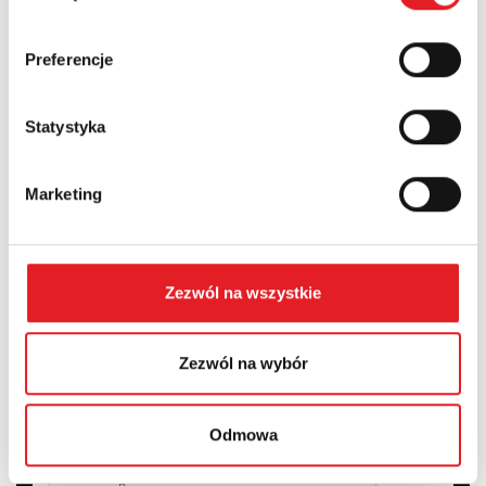
край:
Preferencje
Statystyka
Содержание: *
Marketing
Zezwól na wszystkie
I consent to the processing of my personal data by Relpol
S.A. More information on the processing of personal data
in the
Privacy Policy
*
Zezwól na wybór
I have read the
Privacy Policy
*
Odmowa