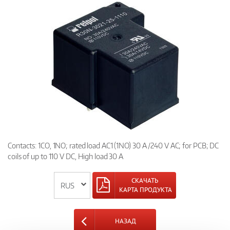
Contacts: 1CO, 1NO; rated load AC1 (1NO) 30 A /240 V AC; for PCB; DC
coils of up to 110 V DC, High load 30 A
СКАЧАТЬ
КАРТА ПРОДУКТА
НАЗАД