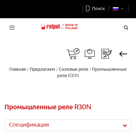
Поиск
Главная
Предлагаем
Силовые реле
Промышленные
реле R30N
Промышленные реле R30N
Спецификация