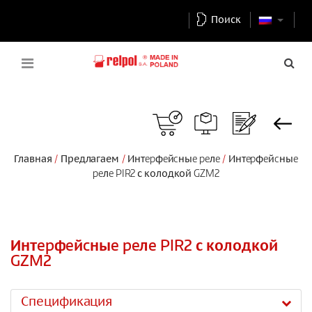
Поиск
Главная
Предлагаем
Интepфeйcныe peлe
Интepфeйcныe
peлe PIR2 с колодкой GZM2
Интepфeйcныe peлe PIR2 с колодкой
GZM2
Спецификация