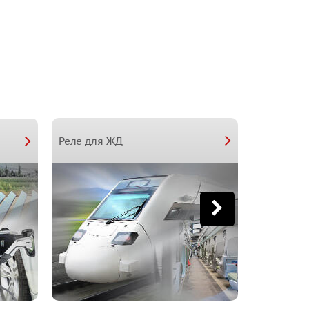
Реле для
Реле для ЖД
зданий