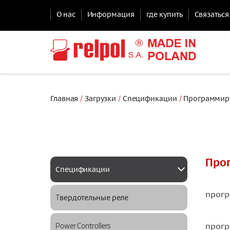
О нас
Информация
где купить
Связаться
Главная
Загрузки
Спецификации
Программиру
Про
Спецификации
прогр
Tвердотельные реле
прогр
Power Controllers