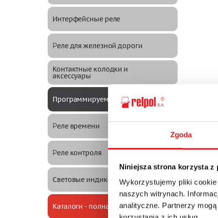
Интерфейсные реле
Pеле для железной дороги
Контактные колодки и
аксессуары
Программируемые реле NEED
Pеле времени
Zgoda
Pеле контроля
Niniejsza strona korzysta z
Световые индикаторы
Wykorzystujemy pliki cookie
naszych witrynach. Informacj
analityczne. Partnerzy mogą
Каталоги - полная версия
korzystania z ich usług.