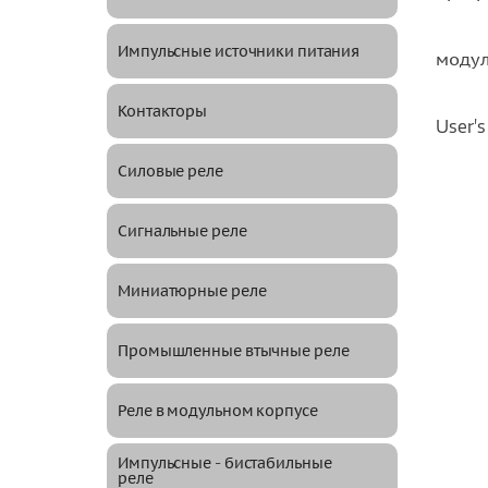
Импульсные источники питания
модул
Контакторы
User's
Силовые реле
Сигнальные реле
Миниатюрные реле
Промышленные втычные реле
Реле в модульном корпусе
Импульсные - бистабильные
реле