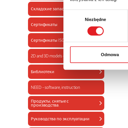
Складские запасы
Wybór
Niezbędne
zgody
Сертификаты
Сертификаты ISO
Odmowa
2D and 3D models - drawings library
Библиотеки
NEED - software, instruction
Продукты, снятые с
производства.
Руководства по эксплуатации