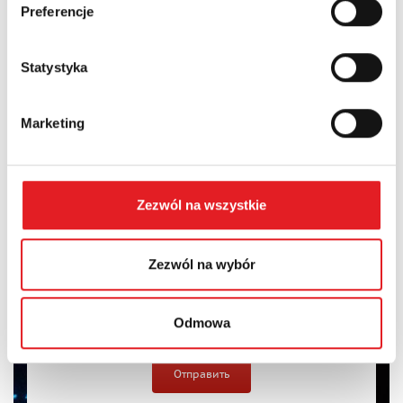
Preferencje
Содержание: *
Statystyka
Marketing
I consent to the processing of my personal data by Relpol
S.A. More information on the processing of personal data
in the
Privacy Policy
*
Zezwól na wszystkie
I have read the
Privacy Policy
*
Zezwól na wybór
Odmowa