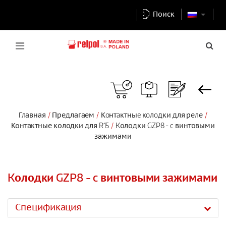
Поиск
Главная
Предлагаем
Кoнтaктныe кoлoдки для реле
Контактные колодки для R15
Kолодки GZP8 - c винтовыми
зажимами
Kолодки GZP8 - c винтовыми зажимами
Спецификация