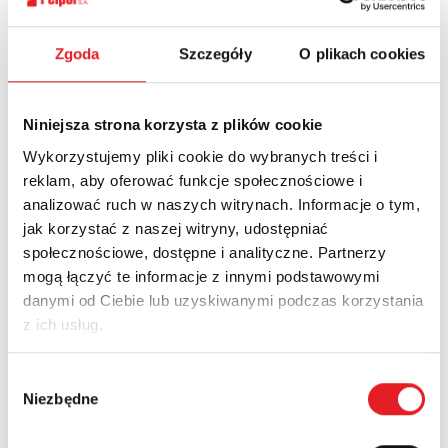
Спросите подробности
предложения
Zgoda
Szczegóły
O plikach cookies
Имя и фамилия: *
Niniejsza strona korzysta z plików cookie
Wykorzystujemy pliki cookie do wybranych treści i
Электронная почта: *
reklam, aby oferować funkcje społecznościowe i
analizować ruch w naszych witrynach. Informacje o tym,
jak korzystać z naszej witryny, udostępniać
Компания:
społecznościowe, dostępne i analityczne. Partnerzy
mogą łączyć te informacje z innymi podstawowymi
danymi od Ciebie lub uzyskiwanymi podczas korzystania
Телефон:
z ich usług.
Wybór
Niezbędne
zgody
край: