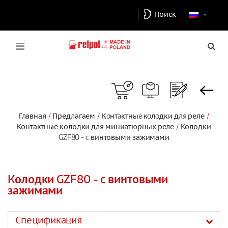
Поиск
Главная
Предлагаем
Кoнтaктныe кoлoдки для реле
Контактные колодки для миниатюрных реле
Kолодки
GZF80 - c винтовыми зажимами
Kолодки GZF80 - c винтовыми
зажимами
Спецификация