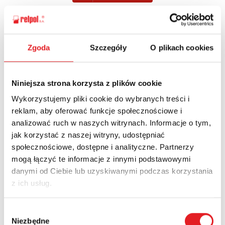
Zgoda
Szczegóły
O plikach cookies
Спросите подробности
предложения
Имя и фамилия: *
Niniejsza strona korzysta z plików cookie
Wykorzystujemy pliki cookie do wybranych treści i
reklam, aby oferować funkcje społecznościowe i
analizować ruch w naszych witrynach. Informacje o tym,
Электронная почта: *
jak korzystać z naszej witryny, udostępniać
społecznościowe, dostępne i analityczne. Partnerzy
mogą łączyć te informacje z innymi podstawowymi
Компания:
danymi od Ciebie lub uzyskiwanymi podczas korzystania
z ich usług.
Телефон:
Wybór
Niezbędne
zgody