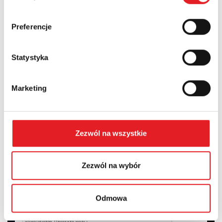
край:
Preferencje
Statystyka
Содержание: *
Marketing
I consent to the processing of my personal data by Relpol
Zezwól na wszystkie
S.A. More information on the processing of personal data
in the
Privacy Policy
*
Zezwól na wybór
I have read the
Privacy Policy
*
Odmowa