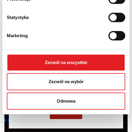
Содержание: *
Statystyka
Marketing
I consent to the processing of my personal data by Relpol
S.A. More information on the processing of personal data
in the
Privacy Policy
*
Zezwól na wszystkie
I have read the
Privacy Policy
*
Zezwól na wybór
Odmowa