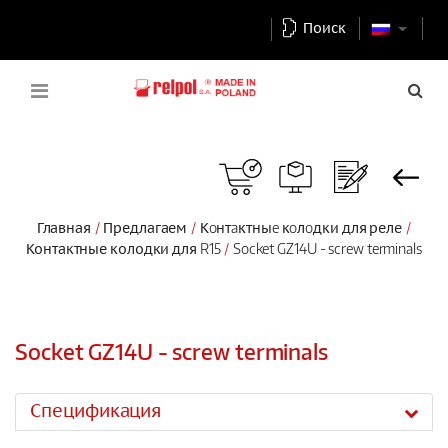
Поиск
Главная
Предлагаем
Кoнтaктныe кoлoдки для реле
Контактные колодки для R15
Socket GZ14U - screw terminals
Socket GZ14U - screw terminals
Спецификация