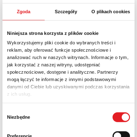
предложения
Zgoda
Szczegóły
O plikach cookies
Имя и фамилия: *
Niniejsza strona korzysta z plików cookie
Электронная почта: *
Wykorzystujemy pliki cookie do wybranych treści i
reklam, aby oferować funkcje społecznościowe i
analizować ruch w naszych witrynach. Informacje o tym,
Компания:
jak korzystać z naszej witryny, udostępniać
społecznościowe, dostępne i analityczne. Partnerzy
mogą łączyć te informacje z innymi podstawowymi
danymi od Ciebie lub uzyskiwanymi podczas korzystania
Телефон:
z ich usług.
Wybór
край:
Niezbędne
zgody
Preferencje