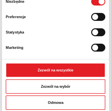
Niezbędne
zgody
край:
Preferencje
Statystyka
Содержание: *
Marketing
Zezwól na wszystkie
I consent to the processing of my personal data by Relpol
S.A. More information on the processing of personal data
in the
Privacy Policy
*
Zezwól na wybór
I have read the
Privacy Policy
*
Odmowa