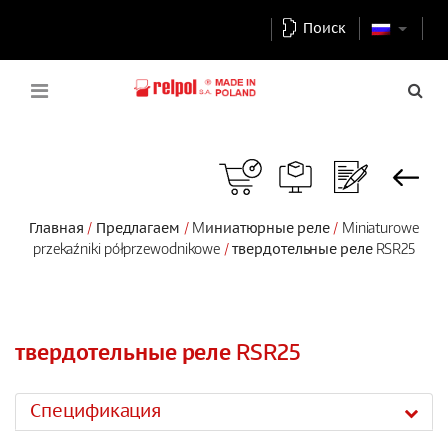
Поиск
Главная
Предлагаем
Mиниатюрные реле
Miniaturowe
przekaźniki półprzewodnikowe
твердотельные реле RSR25
твердотельные реле RSR25
Спецификация