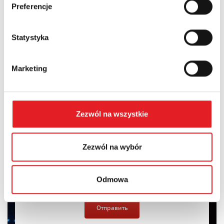
Preferencje
Содержание: *
Statystyka
Marketing
I consent to the processing of my personal data by Relpol
S.A. More information on the processing of personal data
in the
Privacy Policy
*
Zezwól na wszystkie
I have read the
Privacy Policy
*
Zezwól na wybór
Odmowa