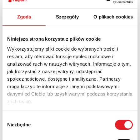
Спросите подробности
предложения
Zgoda
Szczegóły
O plikach cookies
Имя и фамилия: *
Niniejsza strona korzysta z plików cookie
Wykorzystujemy pliki cookie do wybranych treści i
Электронная почта: *
reklam, aby oferować funkcje społecznościowe i
analizować ruch w naszych witrynach. Informacje o tym,
jak korzystać z naszej witryny, udostępniać
Компания:
społecznościowe, dostępne i analityczne. Partnerzy
mogą łączyć te informacje z innymi podstawowymi
danymi od Ciebie lub uzyskiwanymi podczas korzystania
Телефон:
z ich usług.
Wybór
Niezbędne
zgody
край: