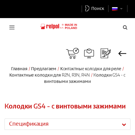
Поиск
Главная
Предлагаем
Кoнтaктныe кoлoдки для реле
Контактные колодки для R2N, R3N, R4N
Kолодки GS4 - c
винтовыми зажимами
Kолодки GS4 - c винтовыми зажимами
Спецификация