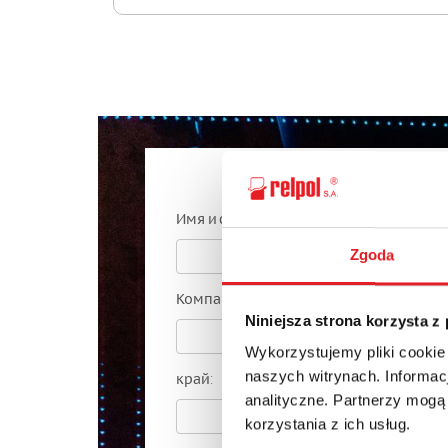
Спросите подро
Имя и фамилия: *
Zgoda
Компания:
Niniejsza strona korzysta z
Wykorzystujemy pliki cookie
naszych witrynach. Informacj
край:
analityczne. Partnerzy mogą
korzystania z ich usług.