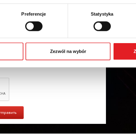
Preferencje
Statystyka
l data by Relpol S.A. More information on the processing
Zezwól na wybór
Z