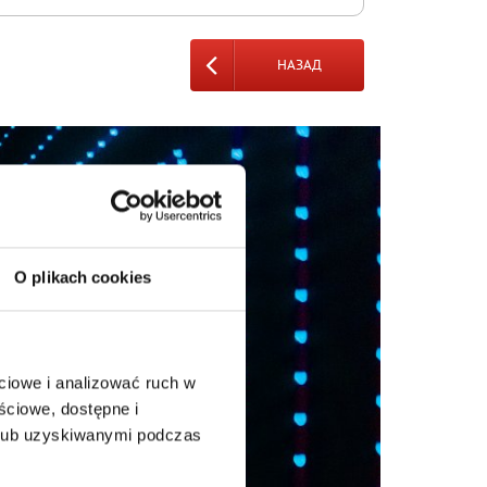
НАЗАД
O plikach cookies
ciowe i analizować ruch w
ściowe, dostępne i
 lub uzyskiwanymi podczas