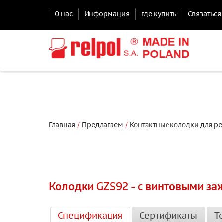
О нас
Информация
где купить
Связаться
Главная
Предлагаем
Кoнтaктныe кoлoдки для р
Kолодки GZS92 - c винтовыми з
Спецификация
Сертификаты
Т