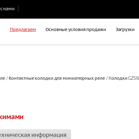
 с нами
Предлагаем
Основные условия продажи
Загрузки
еле
Контактные колодки для миниатюрных реле
Kолодки GZS9
ажимами
ехническая информация