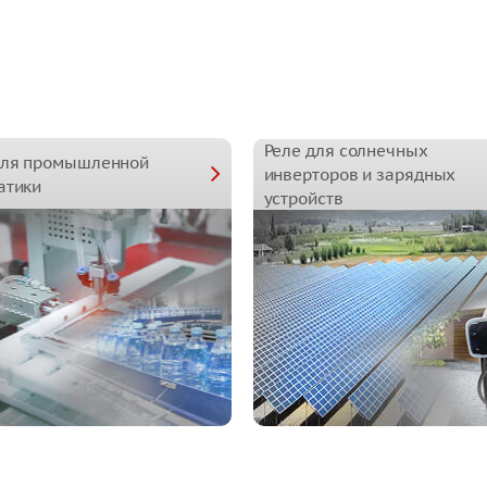
Реле для солнечных
для промышленной
инверторов и зарядных
атики
устройств