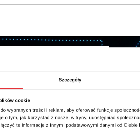
бности предложения
Электронная почта: *
Szczegóły
Телефон:
 plików cookie
 do wybranych treści i reklam, aby oferować funkcje społecznoś
e o tym, jak korzystać z naszej witryny, udostępniać społeczno
 łączyć te informacje z innymi podstawowymi danymi od Ciebie