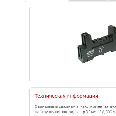
Техническая информация
С винтовыми зажимами Макс. момент затяжки мо
На 1 группу контактов, растр 3,5 мм. 12 A, 300 V