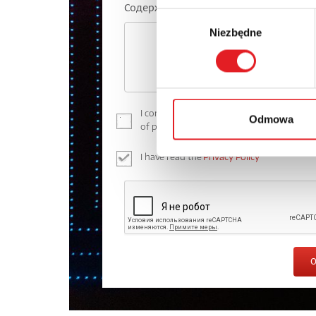
Содержание: *
Wybór
Niezbędne
zgody
I consent to the processing of my persona
Odmowa
of personal data in the
Privacy Policy
*
I have read the
Privacy Policy
*