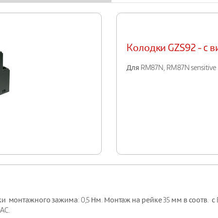
Kолодки GZS92 - c
Для RM87N, RM87N sensitive
нтажного зажима: 0,5 Нм. Монтаж на рейке 35 мм в соотв. с EN 607
 AC.