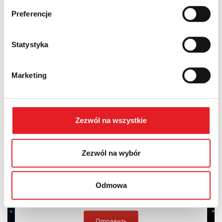
Preferencje
Содержание: *
Statystyka
Marketing
I consent to the processing of my personal data by Relpol
S.A. More information on the processing of personal data
Zezwól na wszystkie
in the
Privacy Policy
*
I have read the
Privacy Policy
*
Zezwól na wybór
Odmowa