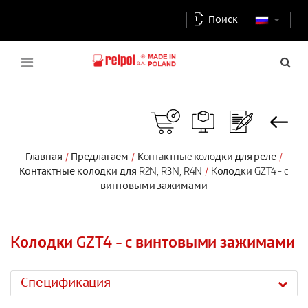
Поиск
Главная
Предлагаем
Кoнтaктныe кoлoдки для реле
Контактные колодки для R2N, R3N, R4N
Kолодки GZT4 - c
винтовыми зажимами
Kолодки GZT4 - c винтовыми зажимами
Спецификация