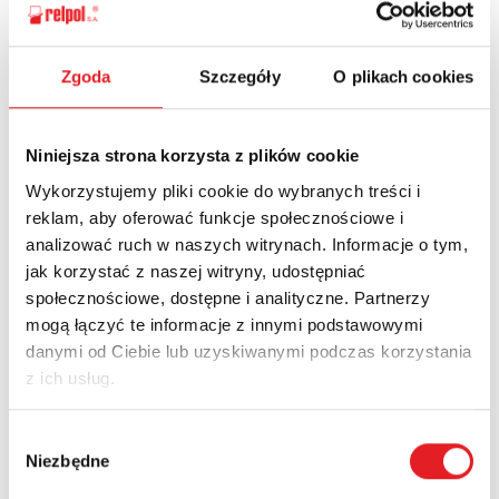
Спросите подробности
предложения
Zgoda
Szczegóły
O plikach cookies
Имя и фамилия: *
Niniejsza strona korzysta z plików cookie
Wykorzystujemy pliki cookie do wybranych treści i
Электронная почта: *
reklam, aby oferować funkcje społecznościowe i
analizować ruch w naszych witrynach. Informacje o tym,
jak korzystać z naszej witryny, udostępniać
społecznościowe, dostępne i analityczne. Partnerzy
Компания:
mogą łączyć te informacje z innymi podstawowymi
danymi od Ciebie lub uzyskiwanymi podczas korzystania
z ich usług.
Телефон:
Wybór
Niezbędne
zgody
край: