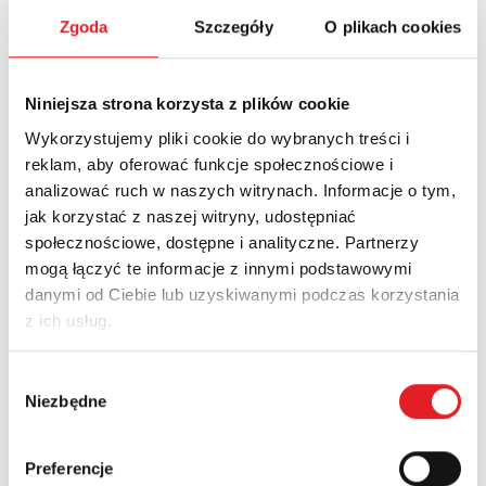
Скачать PDF
Zgoda
Szczegóły
O plikach cookies
Certificate VDE - PI6
Niniejsza strona korzysta z plików cookie
Скачать PDF
Wykorzystujemy pliki cookie do wybranych treści i
reklam, aby oferować funkcje społecznościowe i
Certificate VDE - Relays R15
analizować ruch w naszych witrynach. Informacje o tym,
jak korzystać z naszej witryny, udostępniać
Скачать PDF
społecznościowe, dostępne i analityczne. Partnerzy
mogą łączyć te informacje z innymi podstawowymi
Certificate VDE - Relays RM83
danymi od Ciebie lub uzyskiwanymi podczas korzystania
z ich usług.
Скачать PDF
Wybór
Сертификат VDE - RM96
Niezbędne
zgody
Скачать PDF
Preferencje