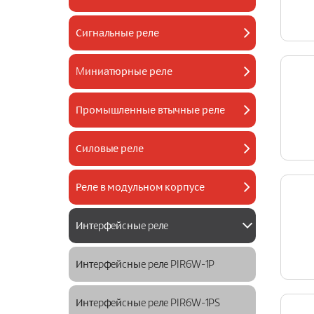
Сигнальные реле
Mиниатюрные реле
Промышленные втычные реле
Силовые реле
Реле в модульном корпусе
Интepфeйcныe peлe
Интepфeйcныe peлe PIR6W-1P
Интepфeйcныe peлe PIR6W-1PS