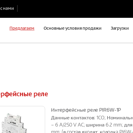
 с нами
Предлагаем
Основные условия продажи
Загрузки
epфeйcныe peлe
Интepфeйcныe peлe PIR6W-1P
Данные контактов: 1CO; Номинальн
– 6 A/250 V AC; ширина 6.2 mm; для
mm; (в cocтaв вxoдят: кoлoдкa PI6W-1P