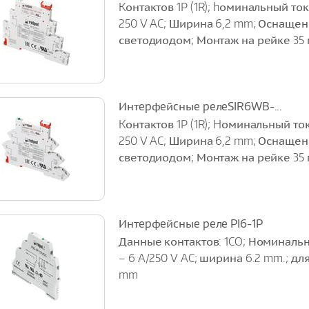
Kонтактов 1P (1R); hоминальный ток
250 V AC; Ширина 6,2 mm; Оснаще
светодиодом; Монтаж на рейке 35
Интepфeйcныe peлeSIR6WB-...
Kонтактов 1P (1R); Hоминальный ток
250 V AC; Ширина 6,2 mm; Оснаще
светодиодом; Монтаж на рейке 35
Интepфeйcныe peлe PI6-1P
Данные контактов: 1CO; Номинальн
– 6 A/250 V AC; ширина 6.2 mm.; дл
mm