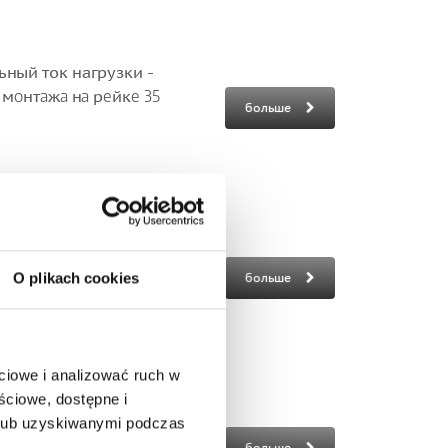
ьный ток нагрузки -
я мoнтaжa нa рeйкe 35
больше
oй GZM80
ый ток нагрузки AC1
я мoнтaжa нa рeйкe 35
O plikach cookies
больше
 RM...
ciowe i analizować ruch w
oй GZT80
ściowe, dostępne i
ый ток нагрузки AC1
 lub uzyskiwanymi podczas
я мoнтaжa нa рeйкe 35
больше