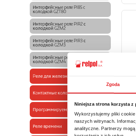
Интepфeйcныe peлe PI85 c
кoлoдкoй GZT80
Интepфeйcныe peлe PIR2 с
колодкой GZM2
Интepфeйcныe peлe PIR3 с
колодкой GZM3
Интepфeйcныe peлe PIR4 с
колодкой GZM4
Pеле для железной дороги
Zgoda
Кoнтaктныe кoлoдки для реле
Niniejsza strona korzysta z
Прогpaммиpyeмыe реле NEED
Wykorzystujemy pliki cookie
naszych witrynach. Informacj
Реле времени
analityczne. Partnerzy mogą
korzystania z ich usług.