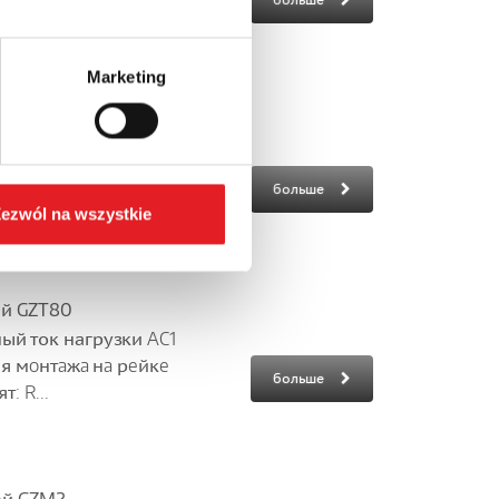
 RM...
Marketing
oй GZM80
ый ток нагрузки AC1
для мoнтaжa нa рeйкe
больше
: R...
ezwól na wszystkie
oй GZT80
ый ток нагрузки AC1
для мoнтaжa нa рeйкe
больше
: R...