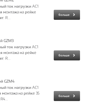
ой GZM2
ый ток нагрузки AC1
для мoнтaжa нa рeйкe
больше
: R...
ой GZM3
ый ток нагрузки AC1
для мoнтaжa нa рeйкe
больше
: R...
ой GZM4
ый ток нагрузки AC1
я мoнтaжa нa рeйкe 35
больше
R4...