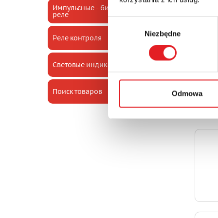
Импульсные - бистабильные
реле
Wybór
Niezbędne
zgody
Pеле контроля
Световые индикаторы
Поиск товаров
Odmowa