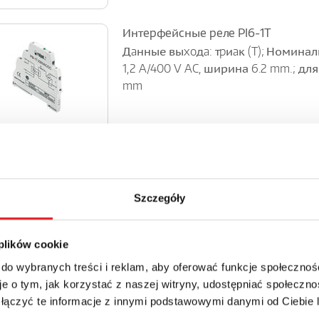
Интepфeйcныe peлe PI6-1T
Дaнные выxoдa: тpиaк (T); Номинал
1,2 A/400 V AC, ширина 6.2 mm.; дл
mm
Интepфeйcныe peлe PI84 c кoлoдк
Данные контактов: 2CO; Номинальн
– 8 A/250 V AC; катушки AC и DC; дл
Szczegóły
mm или на пaнeли; (в cocтaв вxoдят:
 plików cookie
 do wybranych treści i reklam, aby oferować funkcje społecznoś
Интepфeйcныe peлe PI84 c кoлoдк
e o tym, jak korzystać z naszej witryny, udostępniać społeczno
Данные контактов: 2CO; Номинальн
 łączyć te informacje z innymi podstawowymi danymi od Ciebie
– 8 A/250 V AC; катушки AC и DC; дл