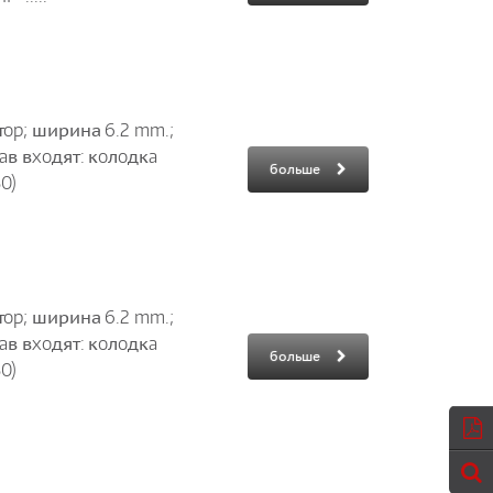
тop; ширина 6.2 mm.;
тaв вxoдят: кoлoдкa
больше
0)
тop; ширина 6.2 mm.;
тaв вxoдят: кoлoдкa
больше
0)