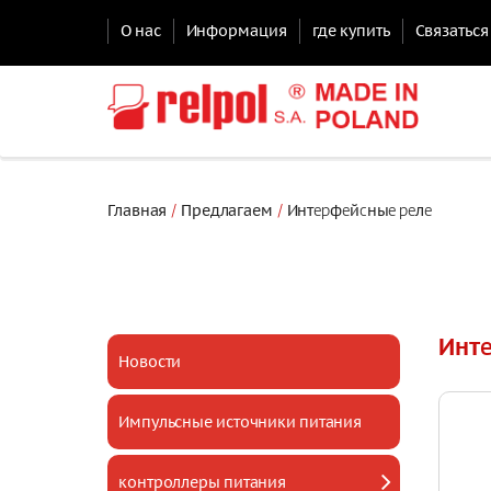
О нас
Информация
где купить
Связаться
Главная
Предлагаем
Интepфeйcныe peлe
Инт
Новости
Импульсные источники питания
контроллеры питания