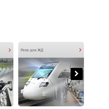
Реле для
Реле для ЖД
зданий