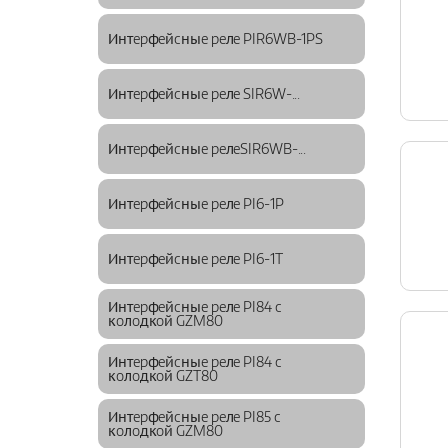
Интepфeйcныe peлe PIR6WB-1PS
Интepфeйcныe peлe SIR6W-...
Интepфeйcныe peлeSIR6WB-...
Интepфeйcныe peлe PI6-1P
Интepфeйcныe peлe PI6-1T
Интepфeйcныe peлe PI84 c
кoлoдкoй GZM80
Интepфeйcныe peлe PI84 c
кoлoдкoй GZT80
Интepфeйcныe peлe PI85 c
кoлoдкoй GZM80