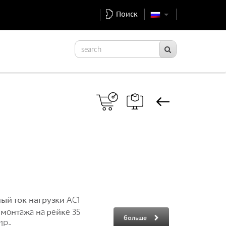
Поиск
ый ток нагрузки AC1
 мoнтaжa нa рeйкe 35
больше
-.....