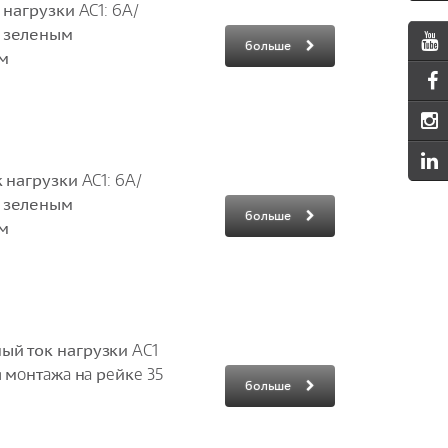
 нагрузки AC1: 6A/
н зеленым
больше
 м
 нагрузки AC1: 6A/
н зеленым
больше
 м
ый ток нагрузки AC1
я мoнтaжa нa рeйкe 35
больше