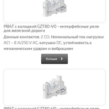
PI84T с колодкой GZT80-V0 - интерфейсные реле
для железной дороги
Данные контактов: 2 CO; Номинальный ток нагрузки
AC1 – 8 A/250 V AC; катушки DC; устойчивость к
механическим ударам и вибрациям
больше
PI85T с колодкой GZT80-V0 - интерфейсные реле