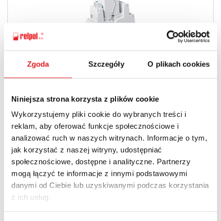
PIR4T с колодкой GZT4-V0 - интерфейсные реле для
Zgoda
Szczegóły
O plikach cookies
железной дороги
Данные контактов: 4 CO; Номинальный ток нагрузки
AC1 – 6 A/250 V AC; катушки DC; устойчивость к
Niniejsza strona korzysta z plików cookie
механическим ударам и вибрациям
Wykorzystujemy pliki cookie do wybranych treści i
больше
reklam, aby oferować funkcje społecznościowe i
analizować ruch w naszych witrynach. Informacje o tym,
jak korzystać z naszej witryny, udostępniać
społecznościowe, dostępne i analityczne. Partnerzy
mogą łączyć te informacje z innymi podstawowymi
danymi od Ciebie lub uzyskiwanymi podczas korzystania
z ich usług.