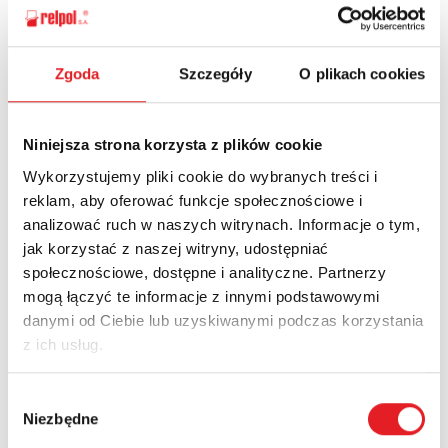
Zgoda
Szczegóły
O plikach cookies
Ask for the details of the offer
Name: *
Niniejsza strona korzysta z plików cookie
Wykorzystujemy pliki cookie do wybranych treści i
reklam, aby oferować funkcje społecznościowe i
Email: *
analizować ruch w naszych witrynach. Informacje o tym,
jak korzystać z naszej witryny, udostępniać
społecznościowe, dostępne i analityczne. Partnerzy
Company:
mogą łączyć te informacje z innymi podstawowymi
danymi od Ciebie lub uzyskiwanymi podczas korzystania
z ich usług.
Phone:
Wybór
Niezbędne
zgody
Country: