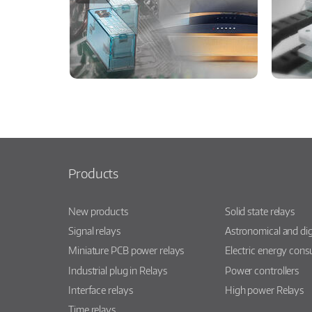
Products
New products
Solid state relays
Signal relays
Astronomical and dig
Miniature PCB power relays
Electric energy con
Industrial plug in Relays
Power controllers
Interface relays
High power Relays
Time relays