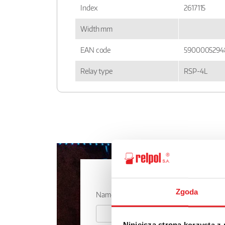
Index
2617115
Width mm
EAN code
5900005294
Relay type
RSP-4L
Ask for the 
Zgoda
Name: *
Niniejsza strona korzysta z