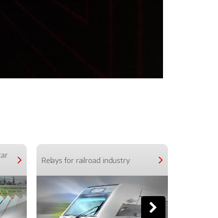
car
Relays for railroad industry
Relays for