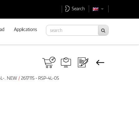
Search
ad
Applications
4L-.. NEW
2617115 - RSP-4L-05