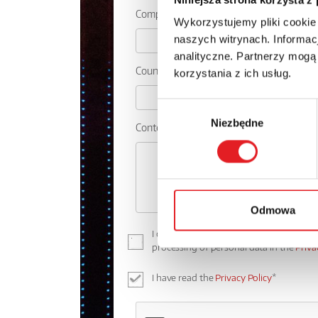
Company:
Wykorzystujemy pliki cookie
naszych witrynach. Informacj
analityczne. Partnerzy mogą
Country:
korzystania z ich usług.
Wybór
Niezbędne
zgody
Contents: *
Odmowa
I consent to the processing of my perso
processing of personal data in the
Priva
I have read the
Privacy Policy
*