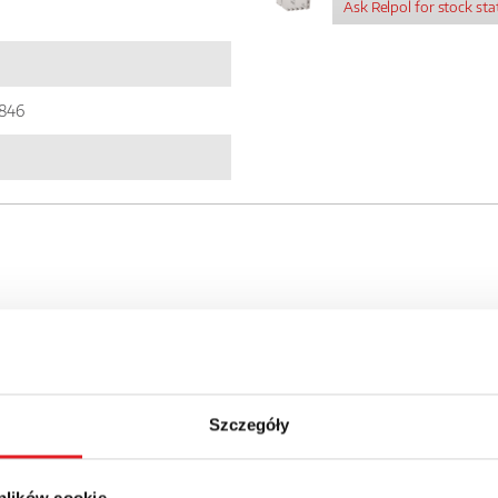
Ask Relpol for stock sta
846
details of the offer
Szczegóły
Email: *
 plików cookie