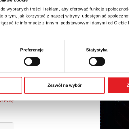
Phone:
 do wybranych treści i reklam, aby oferować funkcje społecznoś
e o tym, jak korzystać z naszej witryny, udostępniać społeczno
 łączyć te informacje z innymi podstawowymi danymi od Ciebie
Preferencje
Statystyka
Zezwól na wybór
Z
nal data by Relpol S.A. More information on the
cy Policy
*