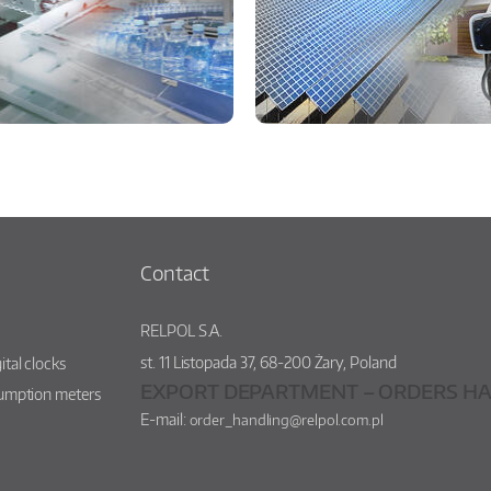
Contact
RELPOL S.A.
st.
11 Listopada 37
,
68-200
Żary
,
Poland
ital clocks
EXPORT DEPARTMENT – ORDERS HA
sumption meters
E-mail:
order_handling@relpol.com.pl