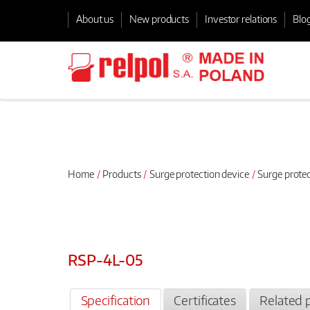
About us
New products
Investor relations
Blo
Home
Products
Surge protection device
Surge prote
RSP-4L-05
Specification
Certificates
Related 