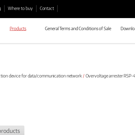
g
Where to buy
Contact
Products
General Terms and Conditions of Sale
Downlo
ction device for data/communication network
Overvoltage arrester RSP-
products