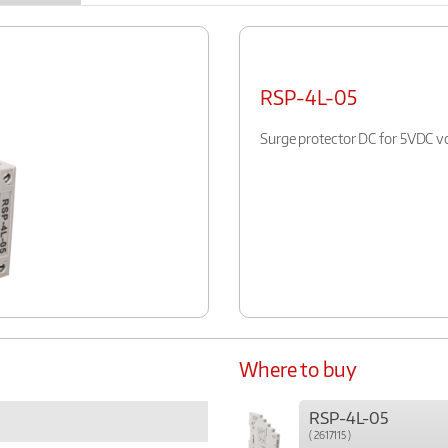
RSP-4L-05
Surge protector DC for 5VDC vo
Where to buy
RSP-4L-05
( 2617115 )