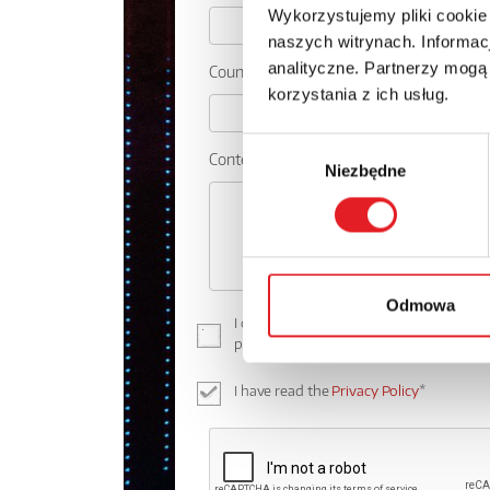
Wykorzystujemy pliki cookie
naszych witrynach. Informacj
analityczne. Partnerzy mogą
Country:
korzystania z ich usług.
Wybór
Contents: *
Niezbędne
zgody
Odmowa
I consent to the processing of my perso
processing of personal data in the
Priva
I have read the
Privacy Policy
*