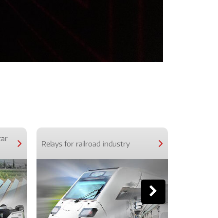
car
Relays for railroad industry
Relays for