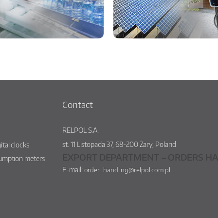
Contact
RELPOL S.A.
st.
11 Listopada 37
,
68-200
Żary
,
Poland
ital clocks
EXPORT DEPARTMENT – ORDERS HA
sumption meters
E-mail:
order_handling@relpol.com.pl