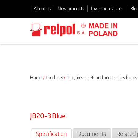
About us
New products
Investor relations
Blo
Home
Products
Plug-in sockets and accessories for rel
JB20-3 Blue
Specification
Documents
Related 