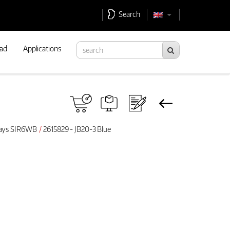
Search
ad
Applications
elays SIR6WB
2615829 - JB20-3 Blue