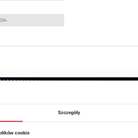
694
details of the offer
Email: *
Szczegóły
 plików cookie
Phone: