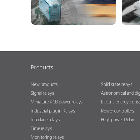
Products
New products
Solid state relays
Signal relays
Astronomical and dig
Miniature PCB power relays
Electric energy con
Industrial plug in Relays
Power controllers
Interface relays
High power Relays
Time relays
Monitoring relays