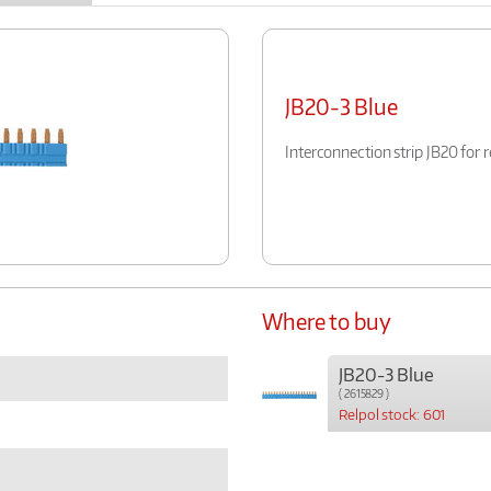
JB20-3 Blue
Interconnection strip JB20 for
Where to buy
JB20-3 Blue
( 2615829 )
Relpol stock: 601