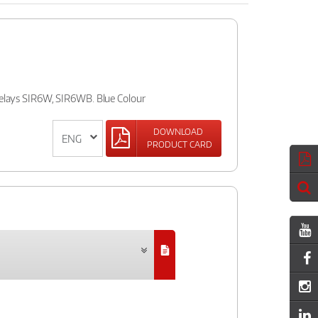
 relays SIR6W, SIR6WB. Blue Colour
DOWNLOAD
PRODUCT CARD