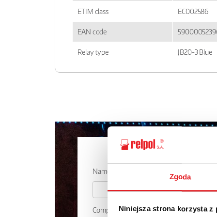
ETIM class
EC002586
EAN code
5900005239
Relay type
JB20-3 Blue
Ask for the 
Name: *
Zgoda
Niniejsza strona korzysta z
Company: