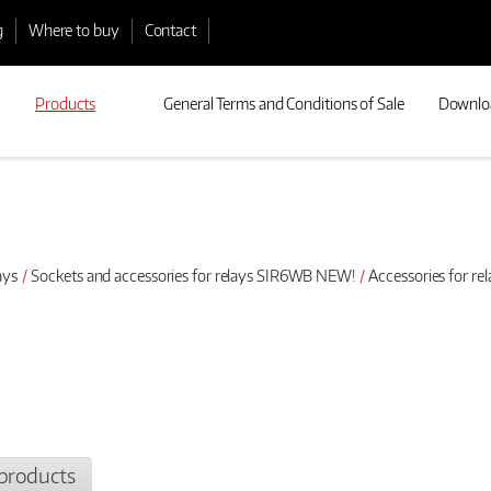
g
Where to buy
Contact
Products
General Terms and Conditions of Sale
Downlo
ays
Sockets and accessories for relays SIR6WB NEW!
Accessories for r
products