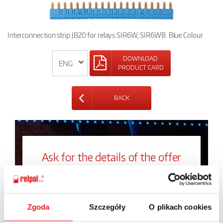
Interconnection strip JB20 for relays SIR6W, SIR6WB. Blue Colour
DOWNLOAD
PRODUCT CARD
BACK
Ask for the details of the offer
Name: *
Zgoda
Szczegóły
O plikach cookies
Email: *