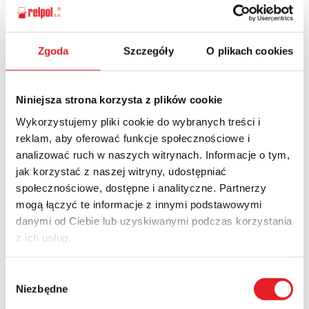
Zgoda
Szczegóły
O plikach cookies
Ask for the details of the offer
Name: *
Niniejsza strona korzysta z plików cookie
Wykorzystujemy pliki cookie do wybranych treści i
reklam, aby oferować funkcje społecznościowe i
Email: *
analizować ruch w naszych witrynach. Informacje o tym,
jak korzystać z naszej witryny, udostępniać
społecznościowe, dostępne i analityczne. Partnerzy
Company:
mogą łączyć te informacje z innymi podstawowymi
danymi od Ciebie lub uzyskiwanymi podczas korzystania
z ich usług.
Phone:
Wybór
Niezbędne
zgody
Country: