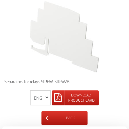
Separators for relays SIR6W, SIR6WB.
DOWNLOAD
PRODUCT CARD
BACK